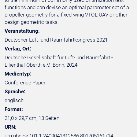
to the minimum of commonly used ontimization test
functions and can devise an optimal parameter set of a
propeller geometry for a fixed-wing VTOL UAV or other
design geometric tasks.
Veranstaltung:
Deutscher Luft- und Raumfahrtkongress 2021
Verlag, Ort:
Deutsche Gesellschaft für Luft- und Raumfahrt -
Lilienthal-Oberth e.V., Bonn, 2024
Medientyp:
Conference Paper
Sprache:
englisch
Format:
21,0 x 29,7 cm, 13 Seiten
URN:
urn:nbn:de:101:1-2409041312586.801705161714