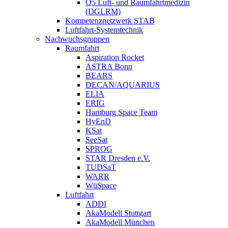
Q5 Luft- und Raumfahrtmedizin
(DGLRM)
Kompetenznetzwerk STAB
Luftfahrt-Systemtechnik
Nachwuchsgruppen
Raumfahrt
Aspiration Rocket
ASTRA Bonn
BEARS
DECAN/AQUARIUS
ELIA
ERIG
Hamburg Space Team
HyEnD
KSat
SeeSat
SPROG
STAR Dresden e.V.
TUDSaT
WARR
WüSpace
Luftfahrt
ADDI
AkaModell Stuttgart
AkaModell München