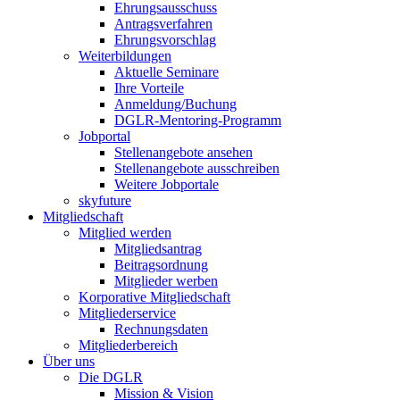
Ehrungsausschuss
Antragsverfahren
Ehrungsvorschlag
Weiterbildungen
Aktuelle Seminare
Ihre Vorteile
Anmeldung/Buchung
DGLR-Mentoring-Programm
Jobportal
Stellenangebote ansehen
Stellenangebote ausschreiben
Weitere Jobportale
skyfuture
Mitgliedschaft
Mitglied werden
Mitgliedsantrag
Beitragsordnung
Mitglieder werben
Korporative Mitgliedschaft
Mitgliederservice
Rechnungsdaten
Mitgliederbereich
Über uns
Die DGLR
Mission & Vision