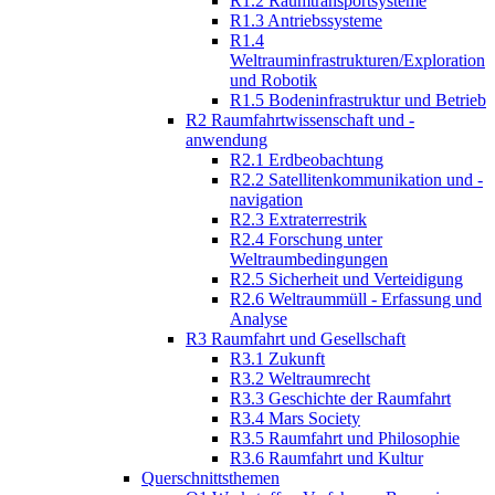
R1.2 Raumtransportsysteme
R1.3 Antriebssysteme
R1.4
Weltrauminfrastrukturen/Exploration
und Robotik
R1.5 Bodeninfrastruktur und Betrieb
R2 Raumfahrtwissenschaft und -
anwendung
R2.1 Erdbeobachtung
R2.2 Satellitenkommunikation und -
navigation
R2.3 Extraterrestrik
R2.4 Forschung unter
Weltraumbedingungen
R2.5 Sicherheit und Verteidigung
R2.6 Weltraummüll - Erfassung und
Analyse
R3 Raumfahrt und Gesellschaft
R3.1 Zukunft
R3.2 Weltraumrecht
R3.3 Geschichte der Raumfahrt
R3.4 Mars Society
R3.5 Raumfahrt und Philosophie
R3.6 Raumfahrt und Kultur
Querschnittsthemen