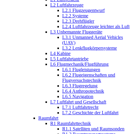
L2 Luftfahrzeuge
L2.1 Flugzeugentwurf
L2.2 Systeme
L2.3 Drehflügler
L2.4 Luftfahrzeuge leichter als Luft
L3 Unbemannte Fluggeräte
L3.1 Unmanned Aerial Vehicles
(UAV)
L3.2 Lenkflugkörpersysteme
L4 Kabine
L5 Luftfahrtantriebe
L6 Flugmechanik/Flugführung
L6.1 Flugleistungen
L6.2 Flugeigenschaften und
Flugversuchstechnik
L6.3 Flugregelung
L6.4 Anthropotechnik
L6.5 Navigation
L7 Luftfahrt und Gesellschaft
L7.1 Luftfahrtrecht
L7.2 Geschichte der Luftfahrt
Raumfahrt
R1 Raumfahrttechnik
R1.1 Satelliten und Raumsonden