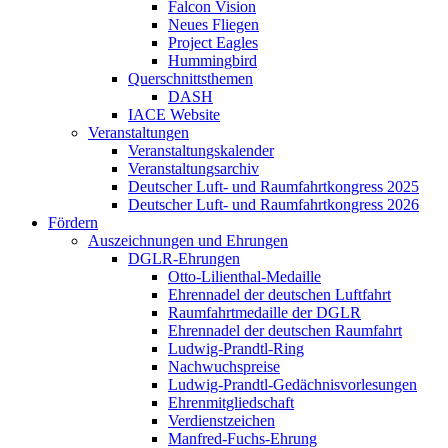
Falcon Vision
Neues Fliegen
Project Eagles
Hummingbird
Querschnittsthemen
DASH
IACE Website
Veranstaltungen
Veranstaltungskalender
Veranstaltungsarchiv
Deutscher Luft- und Raumfahrtkongress 2025
Deutscher Luft- und Raumfahrtkongress 2026
Fördern
Auszeichnungen und Ehrungen
DGLR-Ehrungen
Otto-Lilienthal-Medaille
Ehrennadel der deutschen Luftfahrt
Raumfahrtmedaille der DGLR
Ehrennadel der deutschen Raumfahrt
Ludwig-Prandtl-Ring
Nachwuchspreise
Ludwig-Prandtl-Gedächnisvorlesungen
Ehrenmitgliedschaft
Verdienstzeichen
Manfred-Fuchs-Ehrung