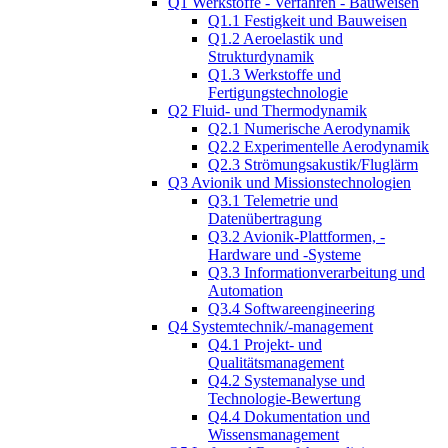
Q1 Werkstoffe - Verfahren - Bauweisen
Q1.1 Festigkeit und Bauweisen
Q1.2 Aeroelastik und
Strukturdynamik
Q1.3 Werkstoffe und
Fertigungstechnologie
Q2 Fluid- und Thermodynamik
Q2.1 Numerische Aerodynamik
Q2.2 Experimentelle Aerodynamik
Q2.3 Strömungsakustik/Fluglärm
Q3 Avionik und Missionstechnologien
Q3.1 Telemetrie und
Datenübertragung
Q3.2 Avionik-Plattformen, -
Hardware und -Systeme
Q3.3 Informationverarbeitung und
Automation
Q3.4 Softwareengineering
Q4 Systemtechnik/-management
Q4.1 Projekt- und
Qualitätsmanagement
Q4.2 Systemanalyse und
Technologie-Bewertung
Q4.4 Dokumentation und
Wissensmanagement