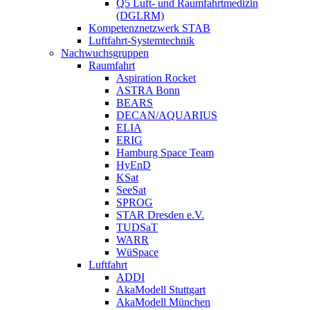
Q5 Luft- und Raumfahrtmedizin
(DGLRM)
Kompetenznetzwerk STAB
Luftfahrt-Systemtechnik
Nachwuchsgruppen
Raumfahrt
Aspiration Rocket
ASTRA Bonn
BEARS
DECAN/AQUARIUS
ELIA
ERIG
Hamburg Space Team
HyEnD
KSat
SeeSat
SPROG
STAR Dresden e.V.
TUDSaT
WARR
WüSpace
Luftfahrt
ADDI
AkaModell Stuttgart
AkaModell München