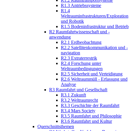
R1.2 Raumtransportsysteme
R1.3 Antriebssysteme
R1.4
Weltrauminfrastrukturen/Exploration
und Robotik
R1.5 Bodeninfrastruktur und Betrieb
R2 Raumfahrtwissenschaft und -
anwendung
R2.1 Erdbeobachtung
R2.2 Satellitenkommunikation und -
navigation
R2.3 Extraterrestrik
R2.4 Forschung unter
Weltraumbedingungen
R2.5 Sicherheit und Verteidigung
R2.6 Weltraummüll - Erfassung und
Analyse
R3 Raumfahrt und Gesellschaft
R3.1 Zukunft
R3.2 Weltraumrecht
R3.3 Geschichte der Raumfahrt
R3.4 Mars Society
R3.5 Raumfahrt und Philosophie
R3.6 Raumfahrt und Kultur
Querschnittsthemen