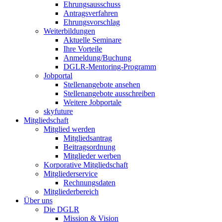
Ehrungsausschuss
Antragsverfahren
Ehrungsvorschlag
Weiterbildungen
Aktuelle Seminare
Ihre Vorteile
Anmeldung/Buchung
DGLR-Mentoring-Programm
Jobportal
Stellenangebote ansehen
Stellenangebote ausschreiben
Weitere Jobportale
skyfuture
Mitgliedschaft
Mitglied werden
Mitgliedsantrag
Beitragsordnung
Mitglieder werben
Korporative Mitgliedschaft
Mitgliederservice
Rechnungsdaten
Mitgliederbereich
Über uns
Die DGLR
Mission & Vision