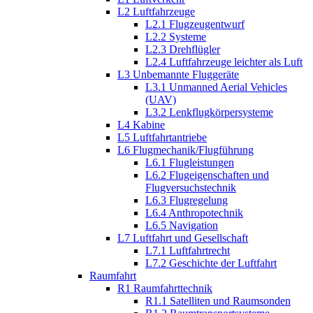
L2 Luftfahrzeuge
L2.1 Flugzeugentwurf
L2.2 Systeme
L2.3 Drehflügler
L2.4 Luftfahrzeuge leichter als Luft
L3 Unbemannte Fluggeräte
L3.1 Unmanned Aerial Vehicles
(UAV)
L3.2 Lenkflugkörpersysteme
L4 Kabine
L5 Luftfahrtantriebe
L6 Flugmechanik/Flugführung
L6.1 Flugleistungen
L6.2 Flugeigenschaften und
Flugversuchstechnik
L6.3 Flugregelung
L6.4 Anthropotechnik
L6.5 Navigation
L7 Luftfahrt und Gesellschaft
L7.1 Luftfahrtrecht
L7.2 Geschichte der Luftfahrt
Raumfahrt
R1 Raumfahrttechnik
R1.1 Satelliten und Raumsonden