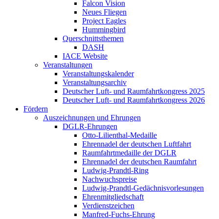
Falcon Vision
Neues Fliegen
Project Eagles
Hummingbird
Querschnittsthemen
DASH
IACE Website
Veranstaltungen
Veranstaltungskalender
Veranstaltungsarchiv
Deutscher Luft- und Raumfahrtkongress 2025
Deutscher Luft- und Raumfahrtkongress 2026
Fördern
Auszeichnungen und Ehrungen
DGLR-Ehrungen
Otto-Lilienthal-Medaille
Ehrennadel der deutschen Luftfahrt
Raumfahrtmedaille der DGLR
Ehrennadel der deutschen Raumfahrt
Ludwig-Prandtl-Ring
Nachwuchspreise
Ludwig-Prandtl-Gedächnisvorlesungen
Ehrenmitgliedschaft
Verdienstzeichen
Manfred-Fuchs-Ehrung