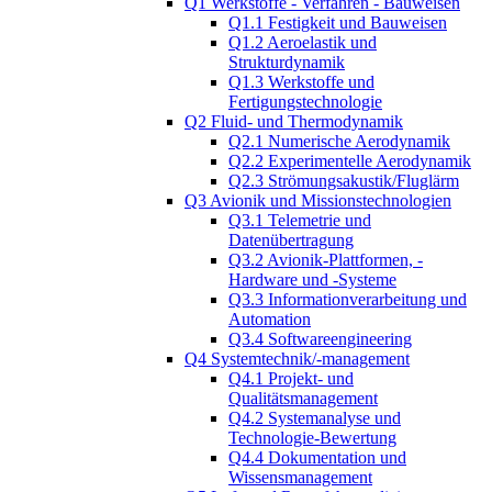
Q1 Werkstoffe - Verfahren - Bauweisen
Q1.1 Festigkeit und Bauweisen
Q1.2 Aeroelastik und
Strukturdynamik
Q1.3 Werkstoffe und
Fertigungstechnologie
Q2 Fluid- und Thermodynamik
Q2.1 Numerische Aerodynamik
Q2.2 Experimentelle Aerodynamik
Q2.3 Strömungsakustik/Fluglärm
Q3 Avionik und Missionstechnologien
Q3.1 Telemetrie und
Datenübertragung
Q3.2 Avionik-Plattformen, -
Hardware und -Systeme
Q3.3 Informationverarbeitung und
Automation
Q3.4 Softwareengineering
Q4 Systemtechnik/-management
Q4.1 Projekt- und
Qualitätsmanagement
Q4.2 Systemanalyse und
Technologie-Bewertung
Q4.4 Dokumentation und
Wissensmanagement