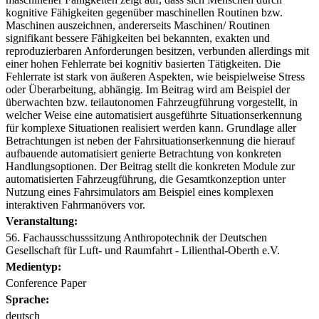
kognitive Fähigkeiten gegenüber maschinellen Routinen bzw.
Maschinen auszeichnen, andererseits Maschinen/ Routinen
signifikant bessere Fähigkeiten bei bekannten, exakten und
reproduzierbaren Anforderungen besitzen, verbunden allerdings mit
einer hohen Fehlerrate bei kognitiv basierten Tätigkeiten. Die
Fehlerrate ist stark von äußeren Aspekten, wie beispielweise Stress
oder Überarbeitung, abhängig. Im Beitrag wird am Beispiel der
überwachten bzw. teilautonomen Fahrzeugführung vorgestellt, in
welcher Weise eine automatisiert ausgeführte Situationserkennung
für komplexe Situationen realisiert werden kann. Grundlage aller
Betrachtungen ist neben der Fahrsituationserkennung die hierauf
aufbauende automatisiert genierte Betrachtung von konkreten
Handlungsoptionen. Der Beitrag stellt die konkreten Module zur
automatisierten Fahrzeugführung, die Gesamtkonzeption unter
Nutzung eines Fahrsimulators am Beispiel eines komplexen
interaktiven Fahrmanövers vor.
Veranstaltung:
56. Fachausschusssitzung Anthropotechnik der Deutschen
Gesellschaft für Luft- und Raumfahrt - Lilienthal-Oberth e.V.
Medientyp:
Conference Paper
Sprache:
deutsch