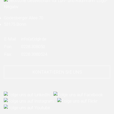
Godesberger Allee 70
53175 Bonn
E-Mail:
info
(at)
dglr.de
Fon:
0228 308050
Fax:
0228 3080524
KONTAKTIEREN SIE UNS