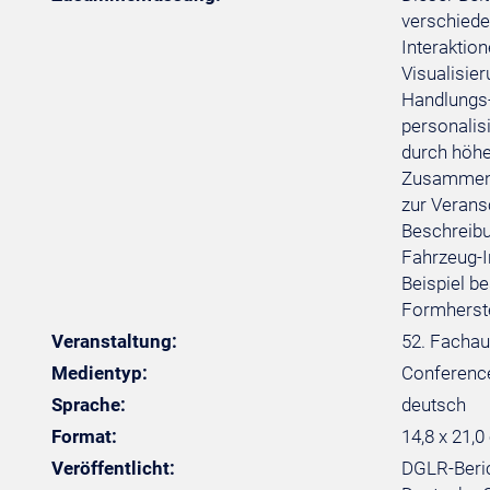
verschiede
Interaktio
Visualisie
Handlungs-
personalis
durch höhe
Zusammenhä
zur Verans
Beschreibu
Fahrzeug-I
Beispiel b
Formherste
Veranstaltung:
52. Fachau
Medientyp:
Conferenc
Sprache:
deutsch
Format:
14,8 x 21,0
Veröffentlicht:
DGLR-Beric