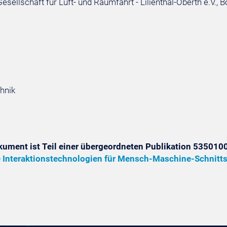
sellschaft für Luft- und Raumfahrt - Lilienthal-Oberth e.V., 
hnik
kument ist Teil einer übergeordneten Publikation 5350100
e Interaktionstechnologien für Mensch-Maschine-Schnitts