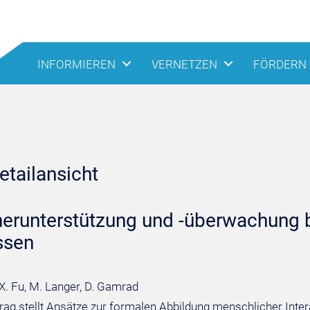
INFORMIEREN
VERNETZEN
FÖRDERN
tailansicht
erunterstützung und -überwachung b
ssen
 X. Fu, M. Langer, D. Gamrad
trag stellt Ansätze zur formalen Abbildung menschlicher Int