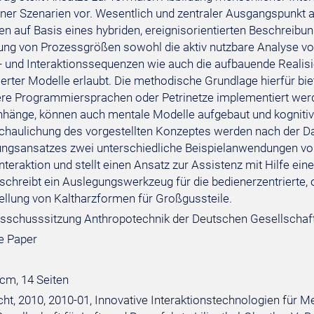
ner Szenarien vor. Wesentlich und zentraler Ausgangspunkt al
nen auf Basis eines hybriden, ereignisorientierten Beschreib
rung von Prozessgrößen sowohl die aktiv nutzbare Analyse vo
 und Interaktionssequenzen wie auch die aufbauende Realis
ierter Modelle erlaubt. Die methodische Grundlage hierfür bie
re Programmiersprachen oder Petrinetze implementiert wer
nge, können auch mentale Modelle aufgebaut und kognitive
chaulichung des vorgestellten Konzeptes werden nach der D
ngsansatzes zwei unterschiedliche Beispielanwendungen vorges
nteraktion und stellt einen Ansatz zur Assistenz mit Hilfe ei
eschreibt ein Auslegungswerkzeug für die bedienerzentrierte,
llung von Kaltharzformen für Großgussteile.
sschusssitzung Anthropotechnik der Deutschen Gesellschaft fü
e Paper
 cm, 14 Seiten
ht, 2010, 2010-01, Innovative Interaktionstechnologien für M