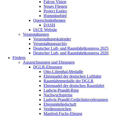
Falcon Vision
Neues Fliegen
Project Eagles
Hummingbird
Querschnittsthemen
DASH
IACE Website
Veranstaltungen
Veranstaltungskalender
Veranstaltungsarchiv
Deutscher Luft- und Raumfahrtkongress 2025
Deutscher Luft- und Raumfahrtkongress 2026
Fördern
Auszeichnungen und Ehrungen
DGLR-Ehrungen
Otto-Lilienthal-Medaille
Ehrennadel der deutschen Luftfahrt
Raumfahrtmedaille der DGLR
Ehrennadel der deutschen Raumfahrt
Ludwig-Prandtl-Ring
Nachwuchspreise
Ludwig-Prandtl-Gedächnisvorlesungen
Ehrenmitgliedschaft
Verdienstzeichen
Manfred-Fuchs-Ehrung