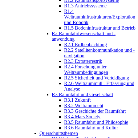
R1.2 Raumtransportsysteme
R1.3 Antriebssysteme
R1.4
Weltrauminfrastrukturen/Exploration
und Robotik
R1.5 Bodeninfrastruktur und Betrieb
R2 Raumfahrtwissenschaft und -
anwendung
R2.1 Erdbeobachtung
R2.2 Satellitenkommunikation und -
navigation
R2.3 Extraterrestrik
R2.4 Forschung unter
Weltraumbedingungen
R2.5 Sicherheit und Verteidigung
R2.6 Weltraummüll - Erfassung und
Analyse
R3 Raumfahrt und Gesellschaft
R3.1 Zukunft
R3.2 Weltraumrecht
R3.3 Geschichte der Raumfahrt
R3.4 Mars Society
R3.5 Raumfahrt und Philosophie
R3.6 Raumfahrt und Kultur
Querschnittsthemen