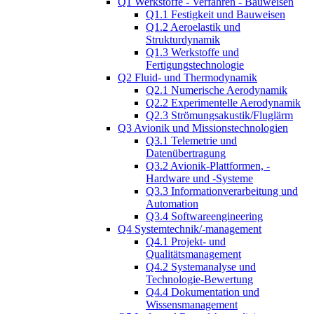
Q1 Werkstoffe - Verfahren - Bauweisen
Q1.1 Festigkeit und Bauweisen
Q1.2 Aeroelastik und
Strukturdynamik
Q1.3 Werkstoffe und
Fertigungstechnologie
Q2 Fluid- und Thermodynamik
Q2.1 Numerische Aerodynamik
Q2.2 Experimentelle Aerodynamik
Q2.3 Strömungsakustik/Fluglärm
Q3 Avionik und Missionstechnologien
Q3.1 Telemetrie und
Datenübertragung
Q3.2 Avionik-Plattformen, -
Hardware und -Systeme
Q3.3 Informationverarbeitung und
Automation
Q3.4 Softwareengineering
Q4 Systemtechnik/-management
Q4.1 Projekt- und
Qualitätsmanagement
Q4.2 Systemanalyse und
Technologie-Bewertung
Q4.4 Dokumentation und
Wissensmanagement