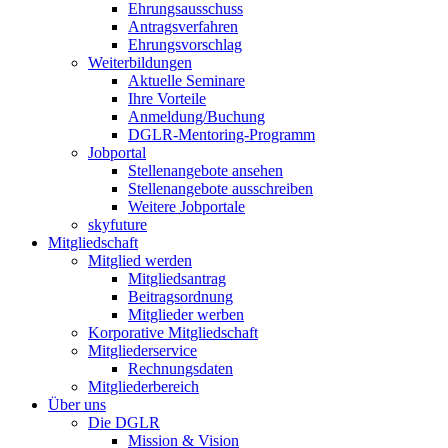
Ehrungsausschuss
Antragsverfahren
Ehrungsvorschlag
Weiterbildungen
Aktuelle Seminare
Ihre Vorteile
Anmeldung/Buchung
DGLR-Mentoring-Programm
Jobportal
Stellenangebote ansehen
Stellenangebote ausschreiben
Weitere Jobportale
skyfuture
Mitgliedschaft
Mitglied werden
Mitgliedsantrag
Beitragsordnung
Mitglieder werben
Korporative Mitgliedschaft
Mitgliederservice
Rechnungsdaten
Mitgliederbereich
Über uns
Die DGLR
Mission & Vision