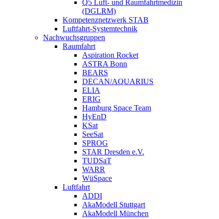
Q5 Luft- und Raumfahrtmedizin
(DGLRM)
Kompetenznetzwerk STAB
Luftfahrt-Systemtechnik
Nachwuchsgruppen
Raumfahrt
Aspiration Rocket
ASTRA Bonn
BEARS
DECAN/AQUARIUS
ELIA
ERIG
Hamburg Space Team
HyEnD
KSat
SeeSat
SPROG
STAR Dresden e.V.
TUDSaT
WARR
WüSpace
Luftfahrt
ADDI
AkaModell Stuttgart
AkaModell München