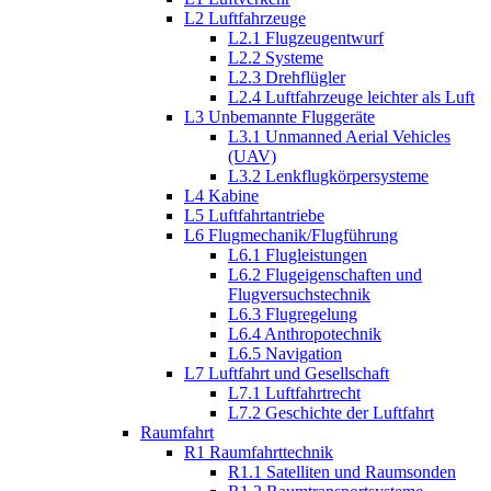
L2 Luftfahrzeuge
L2.1 Flugzeugentwurf
L2.2 Systeme
L2.3 Drehflügler
L2.4 Luftfahrzeuge leichter als Luft
L3 Unbemannte Fluggeräte
L3.1 Unmanned Aerial Vehicles
(UAV)
L3.2 Lenkflugkörpersysteme
L4 Kabine
L5 Luftfahrtantriebe
L6 Flugmechanik/Flugführung
L6.1 Flugleistungen
L6.2 Flugeigenschaften und
Flugversuchstechnik
L6.3 Flugregelung
L6.4 Anthropotechnik
L6.5 Navigation
L7 Luftfahrt und Gesellschaft
L7.1 Luftfahrtrecht
L7.2 Geschichte der Luftfahrt
Raumfahrt
R1 Raumfahrttechnik
R1.1 Satelliten und Raumsonden