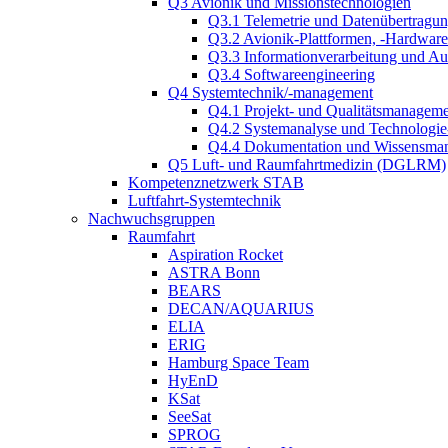
Q3 Avionik und Missionstechnologien
Q3.1 Telemetrie und Datenübertragu
Q3.2 Avionik-Plattformen, -Hardwar
Q3.3 Informationverarbeitung und A
Q3.4 Softwareengineering
Q4 Systemtechnik/-management
Q4.1 Projekt- und Qualitätsmanagem
Q4.2 Systemanalyse und Technologi
Q4.4 Dokumentation und Wissensma
Q5 Luft- und Raumfahrtmedizin (DGLRM)
Kompetenznetzwerk STAB
Luftfahrt-Systemtechnik
Nachwuchsgruppen
Raumfahrt
Aspiration Rocket
ASTRA Bonn
BEARS
DECAN/AQUARIUS
ELIA
ERIG
Hamburg Space Team
HyEnD
KSat
SeeSat
SPROG