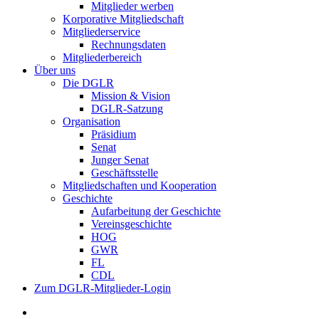
Mitglieder werben
Korporative Mitgliedschaft
Mitgliederservice
Rechnungsdaten
Mitgliederbereich
Über uns
Die DGLR
Mission & Vision
DGLR-Satzung
Organisation
Präsidium
Senat
Junger Senat
Geschäftsstelle
Mitgliedschaften und Kooperation
Geschichte
Aufarbeitung der Geschichte
Vereinsgeschichte
HOG
GWR
FL
CDL
Zum DGLR-Mitglieder-Login