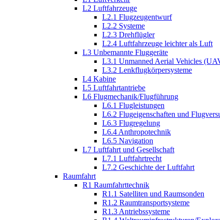
L2 Luftfahrzeuge
L2.1 Flugzeugentwurf
L2.2 Systeme
L2.3 Drehflügler
L2.4 Luftfahrzeuge leichter als Luft
L3 Unbemannte Fluggeräte
L3.1 Unmanned Aerial Vehicles (UA
L3.2 Lenkflugkörpersysteme
L4 Kabine
L5 Luftfahrtantriebe
L6 Flugmechanik/Flugführung
L6.1 Flugleistungen
L6.2 Flugeigenschaften und Flugvers
L6.3 Flugregelung
L6.4 Anthropotechnik
L6.5 Navigation
L7 Luftfahrt und Gesellschaft
L7.1 Luftfahrtrecht
L7.2 Geschichte der Luftfahrt
Raumfahrt
R1 Raumfahrttechnik
R1.1 Satelliten und Raumsonden
R1.2 Raumtransportsysteme
R1.3 Antriebssysteme