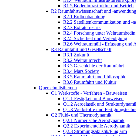
R1.4 Weltrauminfrastrukturen/Explor
R1.5 Bodeninfrastruktur und Betrieb
R2 Raumfahrtwissenschaft und -anwendun
R2.1 Erdbeobachtung
R2.2 Satellitenkommunikation und -n
R2.3 Extraterrestrik
R2.4 Forschung unter Weltraumbedi
R2.5 Sicherheit und Verteidigung
R2.6 Weltraummüll - Erfassung und 
R3 Raumfahrt und Gesellschaft
R3.1 Zukunft
R3.2 Weltraumrecht
R3.3 Geschichte der Raumfahrt
R3.4 Mars Society
R3.5 Raumfahrt und Philosophie
R3.6 Raumfahrt und Kultur
Querschnittsthemen
Q1 Werkstoffe - Verfahren - Bauweisen
Q1.1 Festigkeit und Bauweisen
Q1.2 Aeroelastik und Strukturdynami
Q1.3 Werkstoffe und Fertigungstechn
Q2 Fluid- und Thermodynamik
Q2.1 Numerische Aerodynamik
Q2.2 Experimentelle Aerodynamik
Q2.3 Strömungsakustik/Fluglärm