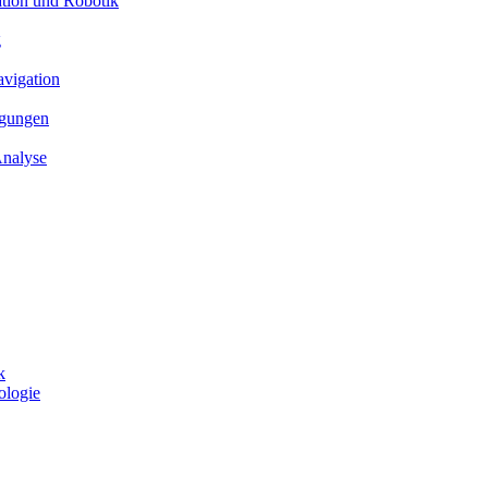
ation und Robotik
g
avigation
ngungen
Analyse
k
ologie