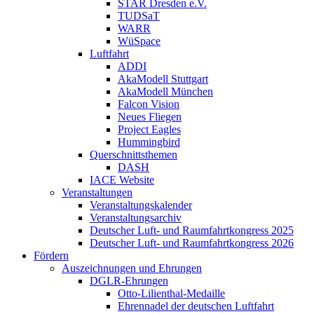
STAR Dresden e.V.
TUDSaT
WARR
WüSpace
Luftfahrt
ADDI
AkaModell Stuttgart
AkaModell München
Falcon Vision
Neues Fliegen
Project Eagles
Hummingbird
Querschnittsthemen
DASH
IACE Website
Veranstaltungen
Veranstaltungskalender
Veranstaltungsarchiv
Deutscher Luft- und Raumfahrtkongress 2025
Deutscher Luft- und Raumfahrtkongress 2026
Fördern
Auszeichnungen und Ehrungen
DGLR-Ehrungen
Otto-Lilienthal-Medaille
Ehrennadel der deutschen Luftfahrt