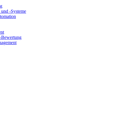
ng
e und -Systeme
utomation
ent
e-Bewertung
nagement