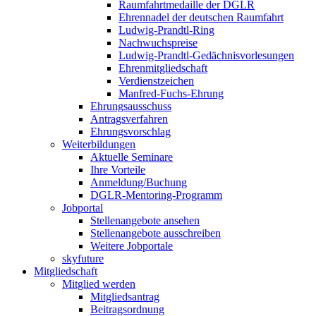
Raumfahrtmedaille der DGLR
Ehrennadel der deutschen Raumfahrt
Ludwig-Prandtl-Ring
Nachwuchspreise
Ludwig-Prandtl-Gedächnisvorlesungen
Ehrenmitgliedschaft
Verdienstzeichen
Manfred-Fuchs-Ehrung
Ehrungsausschuss
Antragsverfahren
Ehrungsvorschlag
Weiterbildungen
Aktuelle Seminare
Ihre Vorteile
Anmeldung/Buchung
DGLR-Mentoring-Programm
Jobportal
Stellenangebote ansehen
Stellenangebote ausschreiben
Weitere Jobportale
skyfuture
Mitgliedschaft
Mitglied werden
Mitgliedsantrag
Beitragsordnung