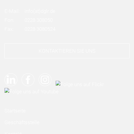
E-Mail:
info
(at)
dglr.de
Fon:
0228 308050
Fax:
0228 3080524
KONTAKTIEREN SIE UNS
Startseite
Geschäftsstelle