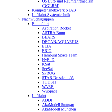
Q5 Luft- und Raumfahrtmedizin
(DGLRM)
Kompetenznetzwerk STAB
Luftfahrt-Systemtechnik
Nachwuchsgruppen
Raumfahrt
Aspiration Rocket
ASTRA Bonn
BEARS
DECAN/AQUARIUS
ELIA
ERIG
Hamburg Space Team
HyEnD
KSat
SeeSat
SPROG
STAR Dresden e.V.
TUDSaT
WARR
WüSpace
Luftfahrt
ADDI
AkaModell Stuttgart
AkaModell München