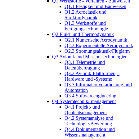
Q1 Werkstoffe - Verfahren - Bauweisen
Q1.1 Festigkeit und Bauweisen
Q1.2 Aeroelastik und
Strukturdynamik
Q1.3 Werkstoffe und
Fertigungstechnologie
Q2 Fluid- und Thermodynamik
Q2.1 Numerische Aerodynamik
Q2.2 Experimentelle Aerodynamik
Q2.3 Strömungsakustik/Fluglärm
Q3 Avionik und Missionstechnologien
Q3.1 Telemetrie und
Datenübertragung
Q3.2 Avionik-Plattformen, -
Hardware und -Systeme
Q3.3 Informationverarbeitung und
Automation
Q3.4 Softwareengineering
Q4 Systemtechnik/-management
Q4.1 Projekt- und
Qualitätsmanagement
Q4.2 Systemanalyse und
Technologie-Bewertung
Q4.4 Dokumentation und
Wissensmanagement