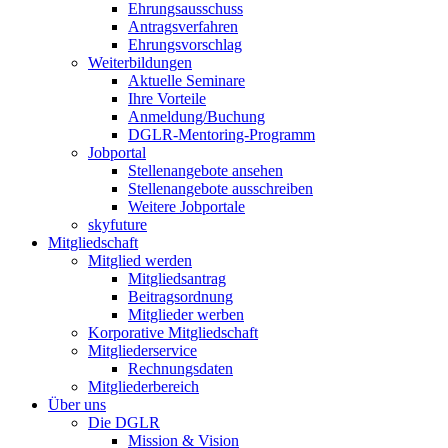
Ehrungsausschuss
Antragsverfahren
Ehrungsvorschlag
Weiterbildungen
Aktuelle Seminare
Ihre Vorteile
Anmeldung/Buchung
DGLR-Mentoring-Programm
Jobportal
Stellenangebote ansehen
Stellenangebote ausschreiben
Weitere Jobportale
skyfuture
Mitgliedschaft
Mitglied werden
Mitgliedsantrag
Beitragsordnung
Mitglieder werben
Korporative Mitgliedschaft
Mitgliederservice
Rechnungsdaten
Mitgliederbereich
Über uns
Die DGLR
Mission & Vision