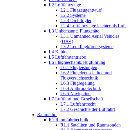
L2 Luftfahrzeuge
L2.1 Flugzeugentwurf
L2.2 Systeme
L2.3 Drehflügler
L2.4 Luftfahrzeuge leichter als Luft
L3 Unbemannte Fluggeräte
L3.1 Unmanned Aerial Vehicles
(UAV)
L3.2 Lenkflugkörpersysteme
L4 Kabine
L5 Luftfahrtantriebe
L6 Flugmechanik/Flugführung
L6.1 Flugleistungen
L6.2 Flugeigenschaften und
Flugversuchstechnik
L6.3 Flugregelung
L6.4 Anthropotechnik
L6.5 Navigation
L7 Luftfahrt und Gesellschaft
L7.1 Luftfahrtrecht
L7.2 Geschichte der Luftfahrt
Raumfahrt
R1 Raumfahrttechnik
R1.1 Satelliten und Raumsonden