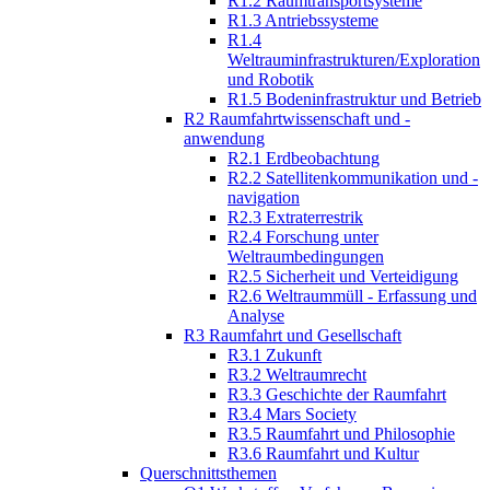
R1.2 Raumtransportsysteme
R1.3 Antriebssysteme
R1.4
Weltrauminfrastrukturen/Exploration
und Robotik
R1.5 Bodeninfrastruktur und Betrieb
R2 Raumfahrtwissenschaft und -
anwendung
R2.1 Erdbeobachtung
R2.2 Satellitenkommunikation und -
navigation
R2.3 Extraterrestrik
R2.4 Forschung unter
Weltraumbedingungen
R2.5 Sicherheit und Verteidigung
R2.6 Weltraummüll - Erfassung und
Analyse
R3 Raumfahrt und Gesellschaft
R3.1 Zukunft
R3.2 Weltraumrecht
R3.3 Geschichte der Raumfahrt
R3.4 Mars Society
R3.5 Raumfahrt und Philosophie
R3.6 Raumfahrt und Kultur
Querschnittsthemen