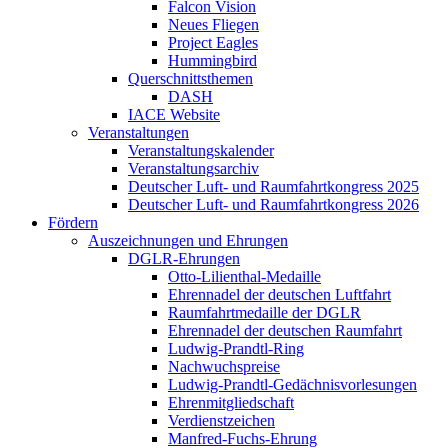
Falcon Vision
Neues Fliegen
Project Eagles
Hummingbird
Querschnittsthemen
DASH
IACE Website
Veranstaltungen
Veranstaltungskalender
Veranstaltungsarchiv
Deutscher Luft- und Raumfahrtkongress 2025
Deutscher Luft- und Raumfahrtkongress 2026
Fördern
Auszeichnungen und Ehrungen
DGLR-Ehrungen
Otto-Lilienthal-Medaille
Ehrennadel der deutschen Luftfahrt
Raumfahrtmedaille der DGLR
Ehrennadel der deutschen Raumfahrt
Ludwig-Prandtl-Ring
Nachwuchspreise
Ludwig-Prandtl-Gedächnisvorlesungen
Ehrenmitgliedschaft
Verdienstzeichen
Manfred-Fuchs-Ehrung