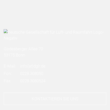
Godesberger Allee 70
53175 Bonn
E-Mail:
info
(at)
dglr.de
Fon:
0228 308050
Fax:
0228 3080524
KONTAKTIEREN SIE UNS