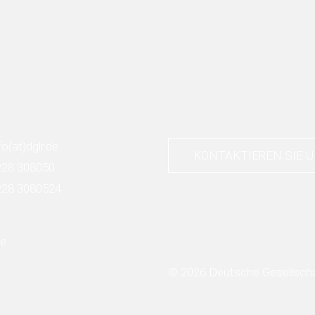
fo
(at)
dglr.de
KONTAKTIEREN SIE 
228 308050
228 3080524
© 2026 Deutsche Gesellschaf