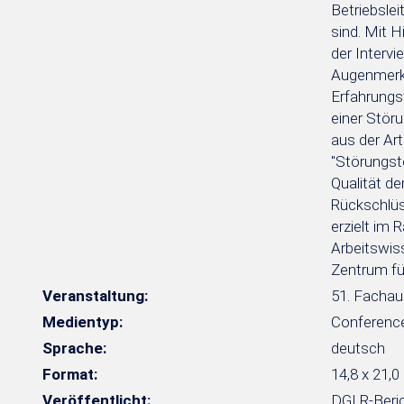
Betriebslei
sind. Mit 
der Interv
Augenmerk 
Erfahrungsw
einer Stör
aus der Ar
"Störungst
Qualität d
Rückschlüss
erzielt im 
Arbeitswis
Zentrum fü
Veranstaltung:
51. Fachau
Medientyp:
Conferenc
Sprache:
deutsch
Format:
14,8 x 21,0
Veröffentlicht:
DGLR-Beric