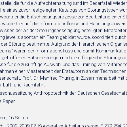
tstelle, die für die Aufrechterhaltung (und im Bedarfsfall Wie
Hilfe eines zuvor festgelegten Katalogs von Störungstypen wu
iewpartner die Entscheidungsprozesse zur Bearbeitung einer St
wurde hier auf die Informationsflüsse und Handlungsanwei
issen der an der Störungsbeseitigung beteiligten Mitarbeiter g
ung jeweils spontan ein Team gebildet wurde, koordiniert durc
t der Störung bestimmte. Aufgrund der hierarchischen Organisa
eams" waren der Informationsfluss und damit Kommunikatio
er getroffenen Entscheidungen und die erfolgreiche Störungs
e für die zukünftige Auswahl und das Training von Mitarbeiter
Rahmen einer Masterarbeit der Erstautorin an der Technischen U
senschaft, Prof. Dr. Manfred Thüring, in Zusammenarbeit mit
r Luft- und Raumfahrt.
sschusssitzung Anthropotechnik der Deutschen Gesellschaft für
e Paper
 cm, 16 Seiten
ht, 2009, 2009-02, Kooperative Arbeitsprozesse; S.279-294; 2