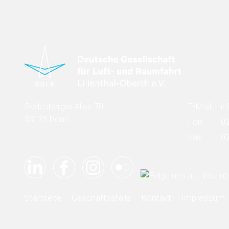
Godesberger Allee 70
E-Mail:
in
53175 Bonn
Fon:
0
Fax:
0
Startseite
Geschäftsstelle
Kontakt
Impressum