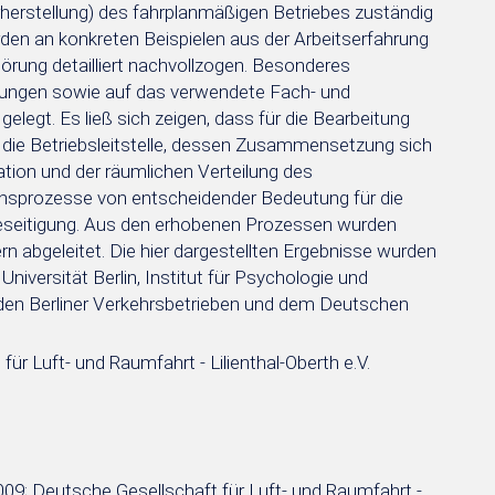
derherstellung) des fahrplanmäßigen Betriebes zuständig
rden an konkreten Beispielen aus der Arbeitserfahrung
örung detailliert nachvollzogen. Besonderes
sungen sowie auf das verwendete Fach- und
elegt. Es ließ sich zeigen, dass für die Bearbeitung
h die Betriebsleitstelle, dessen Zusammensetzung sich
tion und der räumlichen Verteilung des
nsprozesse von entscheidender Bedeutung für die
beseitigung. Aus den erhobenen Prozessen wurden
n abgeleitet. Die hier dargestellten Ergebnisse wurden
niversität Berlin, Institut für Psychologie und
 den Berliner Verkehrsbetrieben und dem Deutschen
 Luft- und Raumfahrt - Lilienthal-Oberth e.V.
009; Deutsche Gesellschaft für Luft- und Raumfahrt -