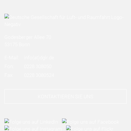
Godesberger Allee 70
53175 Bonn
E-Mail:
info
(at)
dglr.de
Fon:
0228 308050
Fax:
0228 3080524
KONTAKTIEREN SIE UNS