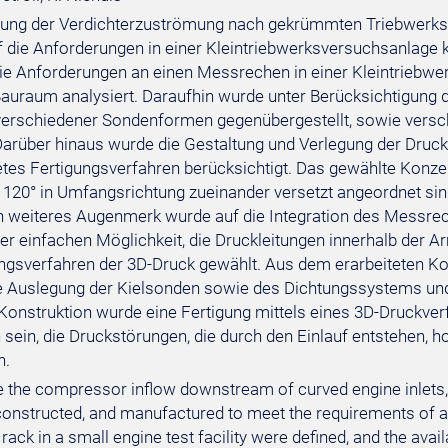
ung der Verdichterzuströmung nach gekrümmten Triebwerkse
uf die Anforderungen in einer Kleintriebwerksversuchsanlage k
ie Anforderungen an einen Messrechen in einer Kleintriebwe
auraum analysiert. Daraufhin wurde unter Berücksichtigung
verschiedener Sondenformen gegenübergestellt, sowie versc
Darüber hinaus wurde die Gestaltung und Verlegung der Dru
etes Fertigungsverfahren berücksichtigt. Das gewählte Konze
 120° in Umfangsrichtung zueinander versetzt angeordnet sin
n weiteres Augenmerk wurde auf die Integration des Messrec
er einfachen Möglichkeit, die Druckleitungen innerhalb der 
ungsverfahren der 3D-Druck gewählt. Aus dem erarbeiteten Ko
ie Auslegung der Kielsonden sowie des Dichtungssystems u
onstruktion wurde eine Fertigung mittels eines 3D-Druckver
 sein, die Druckstörungen, die durch den Einlauf entstehen,
n.
e the compressor inflow downstream of curved engine inlets,
onstructed, and manufactured to meet the requirements of a sm
ack in a small engine test facility were defined, and the avai