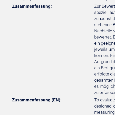
Zusammenfassung:
Zur Bewert
speziell a
zunächst d
stehende B
Nachteile 
bewertet. 
ein geeign
jeweils um
können. Ei
Aufgrund d
als Fertig
erfolgte d
gesamten K
es möglich
zu erfasse
Zusammenfassung (EN):
To evaluat
designed, c
measuring r