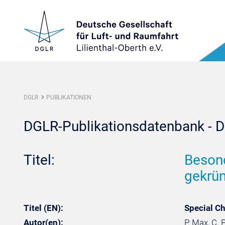
DGLR
PUBLIKATIONEN
DGLR-Publikationsdatenbank - De
Titel:
Besond
gekrüm
Titel (EN):
Special Ch
Autor(en):
P. Max, C. 