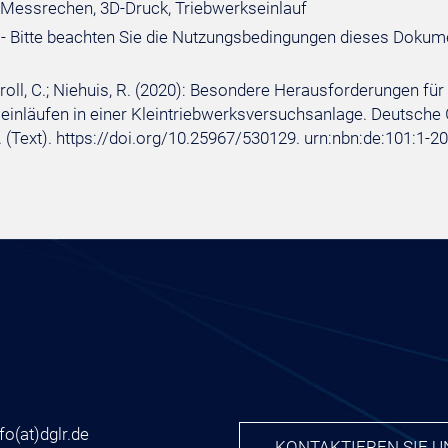
 Messrechen, 3D-Druck, Triebwerkseinlauf
- Bitte beachten Sie die Nutzungsbedingungen dieses Dokum
etroll, C.; Niehuis, R. (2020): Besondere Herausforderungen
einläufen in einer Kleintriebwerksversuchsanlage. Deutsche Ge
.. (Text). https://doi.org/10.25967/530129. urn:nbn:de:101:
nfo
(at)
dglr.de
KONTAKTIEREN SIE U