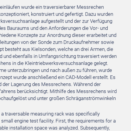
inläufen wurde ein traversierbarer Messrechen
onzeptioniert, konstruiert und gefertigt. Dazu wurden
rksversuchsanlage aufgestellt und der zur Verfügung
 des Bauraums und den Anforderungen die Vor- und
hiedene Konzepte zur Anordnung dieser erarbeitet und
ckleitungen von der Sonde zum Druckaufnehmer sowie
pt besteht aus Kielsonden, welche an drei Armen, die
d und ebenfalls in Umfangsrichtung traversiert werden
hens in die Kleintriebwerksversuchsanlage gelegt.
Arme unterzubringen und nach außen zu führen, wurde
nzept wurde anschließend ein CAD-Modell erstellt. Es
nd der Lagerung des Messrechens. Während der
fahrens berücksichtigt. Mithilfe des Messrechens wird
 hochaufgelöst und unter großen Schräganströmwinkeln
 a traversable measuring rack was specifically
all engine test facility. First, the requirements for a
lable installation space was analyzed. Subsequently,