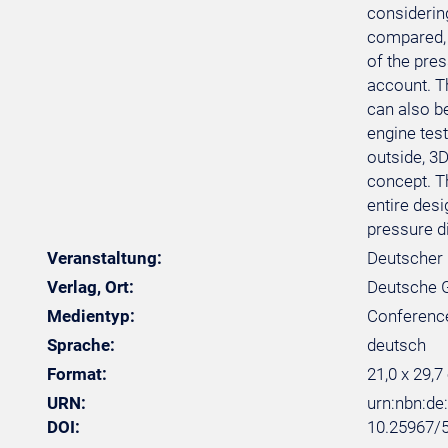
considerin
compared, 
of the pres
account. T
can also be
engine tes
outside, 3
concept. T
entire des
pressure di
Veranstaltung:
Deutscher 
Verlag, Ort:
Deutsche Ge
Medientyp:
Conferenc
Sprache:
deutsch
Format:
21,0 x 29,7
URN:
urn:nbn:d
DOI:
10.25967/