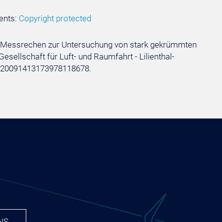
ents:
Copyright protected
 für Messrechen zur Untersuchung von stark gekrümmten
sellschaft für Luft- und Raumfahrt - Lilienthal-
1-2020091413173978118678.
NS