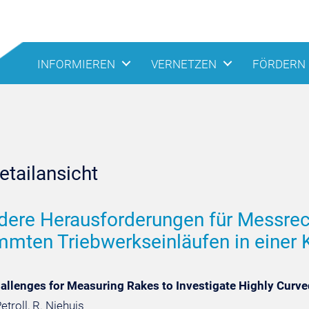
INFORMIEREN
VERNETZEN
FÖRDERN
tailansicht
ere Herausforderungen für Messrec
mten Triebwerkseinläufen in einer 
allenges for Measuring Rakes to Investigate Highly Curved
Petroll, R. Niehuis