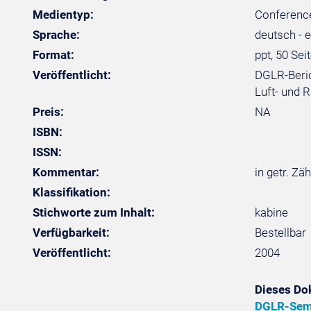
Medientyp:
Conference
Sprache:
deutsch - 
Format:
ppt, 50 Sei
Veröffentlicht:
DGLR-Beric
Luft- und R
Preis:
NA
ISBN:
ISSN:
Kommentar:
in getr. Zä
Klassifikation:
Stichworte zum Inhalt:
kabine
Verfügbarkeit:
Bestellbar
Veröffentlicht:
2004
Dieses Do
DGLR-Semi