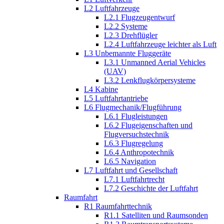
L2 Luftfahrzeuge
L2.1 Flugzeugentwurf
L2.2 Systeme
L2.3 Drehflügler
L2.4 Luftfahrzeuge leichter als Luft
L3 Unbemannte Fluggeräte
L3.1 Unmanned Aerial Vehicles
(UAV)
L3.2 Lenkflugkörpersysteme
L4 Kabine
L5 Luftfahrtantriebe
L6 Flugmechanik/Flugführung
L6.1 Flugleistungen
L6.2 Flugeigenschaften und
Flugversuchstechnik
L6.3 Flugregelung
L6.4 Anthropotechnik
L6.5 Navigation
L7 Luftfahrt und Gesellschaft
L7.1 Luftfahrtrecht
L7.2 Geschichte der Luftfahrt
Raumfahrt
R1 Raumfahrttechnik
R1.1 Satelliten und Raumsonden