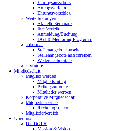
Ehrungsausschuss
Antragsverfahren
Ehrungsvorschlag
Weiterbildungen
Aktuelle Seminare
Ihre Vorteile
Anmeldung/Buchung
DGLR-Mentoring-Programm
Jobportal
Stellenangebote ansehen
Stellenangebote ausschreiben
Weitere Jobportale
skyfuture
Mitgliedschaft
Mitglied werden
Mitgliedsantrag
Beitragsordnung
Mitglieder werben
Korporative Mitgliedschaft
Mitgliederservice
Rechnungsdaten
Mitgliederbereich
Über uns
Die DGLR
Mission & Vision