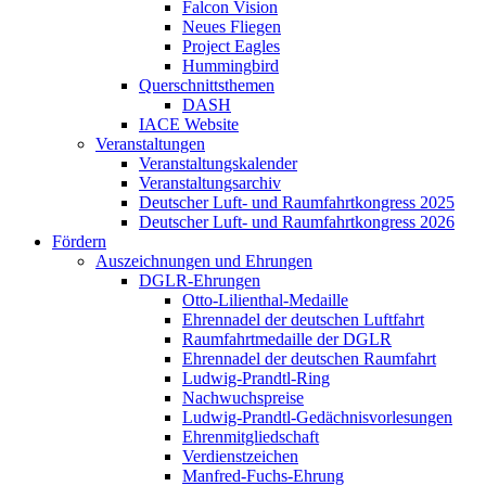
Falcon Vision
Neues Fliegen
Project Eagles
Hummingbird
Querschnittsthemen
DASH
IACE Website
Veranstaltungen
Veranstaltungskalender
Veranstaltungsarchiv
Deutscher Luft- und Raumfahrtkongress 2025
Deutscher Luft- und Raumfahrtkongress 2026
Fördern
Auszeichnungen und Ehrungen
DGLR-Ehrungen
Otto-Lilienthal-Medaille
Ehrennadel der deutschen Luftfahrt
Raumfahrtmedaille der DGLR
Ehrennadel der deutschen Raumfahrt
Ludwig-Prandtl-Ring
Nachwuchspreise
Ludwig-Prandtl-Gedächnisvorlesungen
Ehrenmitgliedschaft
Verdienstzeichen
Manfred-Fuchs-Ehrung