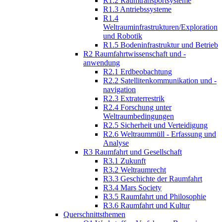
R1.2 Raumtransportsysteme
R1.3 Antriebssysteme
R1.4
Weltrauminfrastrukturen/Exploration
und Robotik
R1.5 Bodeninfrastruktur und Betrieb
R2 Raumfahrtwissenschaft und -
anwendung
R2.1 Erdbeobachtung
R2.2 Satellitenkommunikation und -
navigation
R2.3 Extraterrestrik
R2.4 Forschung unter
Weltraumbedingungen
R2.5 Sicherheit und Verteidigung
R2.6 Weltraummüll - Erfassung und
Analyse
R3 Raumfahrt und Gesellschaft
R3.1 Zukunft
R3.2 Weltraumrecht
R3.3 Geschichte der Raumfahrt
R3.4 Mars Society
R3.5 Raumfahrt und Philosophie
R3.6 Raumfahrt und Kultur
Querschnittsthemen