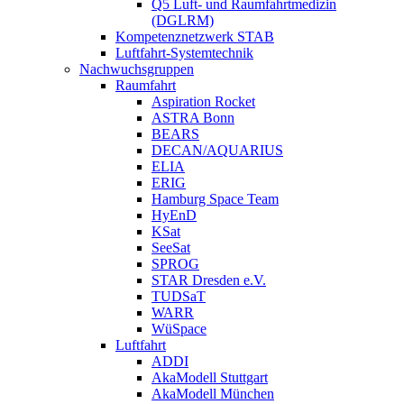
Q5 Luft- und Raumfahrtmedizin
(DGLRM)
Kompetenznetzwerk STAB
Luftfahrt-Systemtechnik
Nachwuchsgruppen
Raumfahrt
Aspiration Rocket
ASTRA Bonn
BEARS
DECAN/AQUARIUS
ELIA
ERIG
Hamburg Space Team
HyEnD
KSat
SeeSat
SPROG
STAR Dresden e.V.
TUDSaT
WARR
WüSpace
Luftfahrt
ADDI
AkaModell Stuttgart
AkaModell München