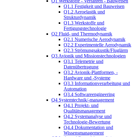
Q1 Werkstoffe - Verfahren - Bauweisen
Q1.1 Festigkeit und Bauweisen
Q1.2 Aeroelastik und
Strukturdynamik
Q1.3 Werkstoffe und
Fertigungstechnologie
Q2 Fluid- und Thermodynamik
Q2.1 Numerische Aerodynamik
Q2.2 Experimentelle Aerodynamik
Q2.3 Strömungsakustik/Fluglärm
Q3 Avionik und Missionstechnologien
Q3.1 Telemetrie und
Datenübertragung
Q3.2 Avionik-Plattformen, -
Hardware und -Systeme
Q3.3 Informationverarbeitung und
Automation
Q3.4 Softwareengineering
Q4 Systemtechnik/-management
Q4.1 Projekt- und
Qualitätsmanagement
Q4.2 Systemanalyse und
Technologie-Bewertung
Q4.4 Dokumentation und
Wissensmanagement