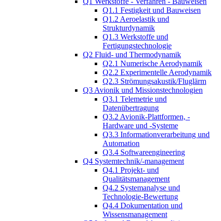
Q1 Werkstoffe - Verfahren - Bauweisen
Q1.1 Festigkeit und Bauweisen
Q1.2 Aeroelastik und
Strukturdynamik
Q1.3 Werkstoffe und
Fertigungstechnologie
Q2 Fluid- und Thermodynamik
Q2.1 Numerische Aerodynamik
Q2.2 Experimentelle Aerodynamik
Q2.3 Strömungsakustik/Fluglärm
Q3 Avionik und Missionstechnologien
Q3.1 Telemetrie und
Datenübertragung
Q3.2 Avionik-Plattformen, -
Hardware und -Systeme
Q3.3 Informationverarbeitung und
Automation
Q3.4 Softwareengineering
Q4 Systemtechnik/-management
Q4.1 Projekt- und
Qualitätsmanagement
Q4.2 Systemanalyse und
Technologie-Bewertung
Q4.4 Dokumentation und
Wissensmanagement