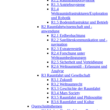
R1.2 Raumtransportsysteme
R1.3 Antriebssysteme
R1.4
Weltrauminfrastrukturen/Exploration
und Robotik
R1.5 Bodeninfrastruktur und Betrieb
R2 Raumfahrtwissenschaft und -
anwendung
R2.1 Erdbeobachtung
R2.2 Satellitenkommunikation und -
navigation
R2.3 Extraterrestrik
R2.4 Forschung unter
Weltraumbedingungen
R2.5 Sicherheit und Verteidigung
R2.6 Weltraummüll - Erfassung und
Analyse
R3 Raumfahrt und Gesellschaft
R3.1 Zukunft
R3.2 Weltraumrecht
R3.3 Geschichte der Raumfahrt
R3.4 Mars Society
R3.5 Raumfahrt und Philosophie
R3.6 Raumfahrt und Kultur
Querschnittsthemen