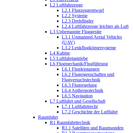
L2 Luftfahrzeuge
L2.1 Flugzeugentwurf
L2.2 Systeme
L2.3 Drehflügler
L2.4 Luftfahrzeuge leichter als Luft
L3 Unbemannte Fluggeräte
L3.1 Unmanned Aerial Vehicles
(UAV)
L3.2 Lenkflugkörpersysteme
L4 Kabine
L5 Luftfahrtantriebe
L6 Flugmechanik/Flugführung
L6.1 Flugleistungen
L6.2 Flugeigenschaften und
Flugversuchstechnik
L6.3 Flugregelung
L6.4 Anthropotechnik
L6.5 Navigation
L7 Luftfahrt und Gesellschaft
L7.1 Luftfahrtrecht
L7.2 Geschichte der Luftfahrt
Raumfahrt
R1 Raumfahrttechnik
R1.1 Satelliten und Raumsonden