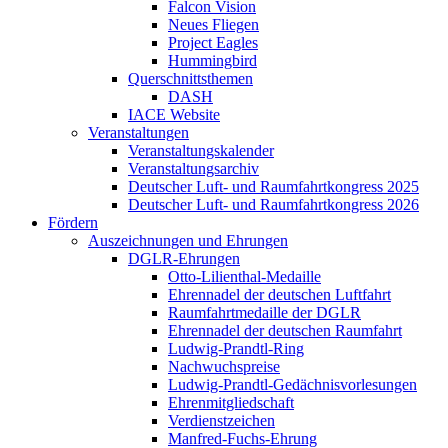
Falcon Vision
Neues Fliegen
Project Eagles
Hummingbird
Querschnittsthemen
DASH
IACE Website
Veranstaltungen
Veranstaltungskalender
Veranstaltungsarchiv
Deutscher Luft- und Raumfahrtkongress 2025
Deutscher Luft- und Raumfahrtkongress 2026
Fördern
Auszeichnungen und Ehrungen
DGLR-Ehrungen
Otto-Lilienthal-Medaille
Ehrennadel der deutschen Luftfahrt
Raumfahrtmedaille der DGLR
Ehrennadel der deutschen Raumfahrt
Ludwig-Prandtl-Ring
Nachwuchspreise
Ludwig-Prandtl-Gedächnisvorlesungen
Ehrenmitgliedschaft
Verdienstzeichen
Manfred-Fuchs-Ehrung