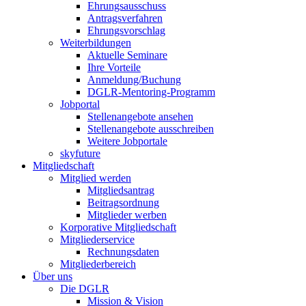
Ehrungsausschuss
Antragsverfahren
Ehrungsvorschlag
Weiterbildungen
Aktuelle Seminare
Ihre Vorteile
Anmeldung/Buchung
DGLR-Mentoring-Programm
Jobportal
Stellenangebote ansehen
Stellenangebote ausschreiben
Weitere Jobportale
skyfuture
Mitgliedschaft
Mitglied werden
Mitgliedsantrag
Beitragsordnung
Mitglieder werben
Korporative Mitgliedschaft
Mitgliederservice
Rechnungsdaten
Mitgliederbereich
Über uns
Die DGLR
Mission & Vision