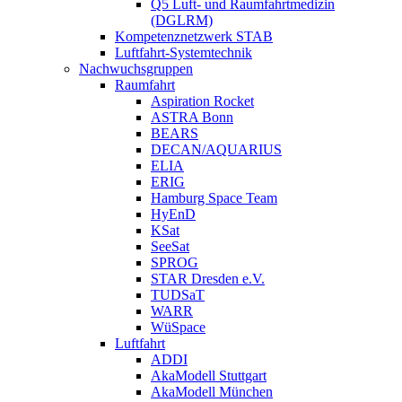
Q5 Luft- und Raumfahrtmedizin
(DGLRM)
Kompetenznetzwerk STAB
Luftfahrt-Systemtechnik
Nachwuchsgruppen
Raumfahrt
Aspiration Rocket
ASTRA Bonn
BEARS
DECAN/AQUARIUS
ELIA
ERIG
Hamburg Space Team
HyEnD
KSat
SeeSat
SPROG
STAR Dresden e.V.
TUDSaT
WARR
WüSpace
Luftfahrt
ADDI
AkaModell Stuttgart
AkaModell München