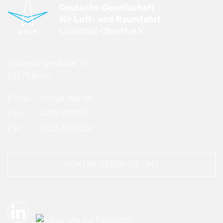
Godesberger Allee 70
53175 Bonn
E-Mail:
info
(at)
dglr.de
Fon:
0228 308050
Fax:
0228 3080524
KONTAKTIEREN SIE UNS