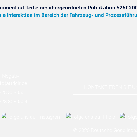
kument ist Teil einer übergeordneten Publikation 5250200
le Interaktion im Bereich der Fahrzeug- und Prozessführ
nfo
(at)
dglr.de
KONTAKTIEREN SIE U
228 308050
228 3080524
© 2026 Deutsche Gesellscha