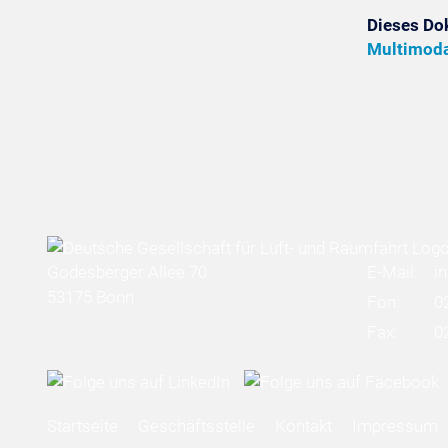
Dieses Do
Multimoda
Godesberger Allee 70
E-Mail:
i
53175 Bonn
Fon:
0
Fax:
0
Startseite
Geschäftsstelle
Kontakt
Impressum