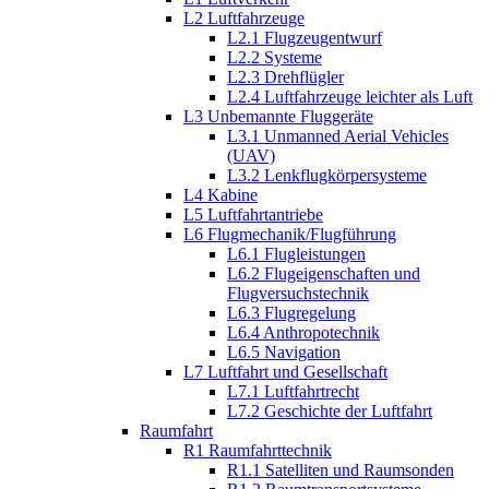
L2 Luftfahrzeuge
L2.1 Flugzeugentwurf
L2.2 Systeme
L2.3 Drehflügler
L2.4 Luftfahrzeuge leichter als Luft
L3 Unbemannte Fluggeräte
L3.1 Unmanned Aerial Vehicles
(UAV)
L3.2 Lenkflugkörpersysteme
L4 Kabine
L5 Luftfahrtantriebe
L6 Flugmechanik/Flugführung
L6.1 Flugleistungen
L6.2 Flugeigenschaften und
Flugversuchstechnik
L6.3 Flugregelung
L6.4 Anthropotechnik
L6.5 Navigation
L7 Luftfahrt und Gesellschaft
L7.1 Luftfahrtrecht
L7.2 Geschichte der Luftfahrt
Raumfahrt
R1 Raumfahrttechnik
R1.1 Satelliten und Raumsonden