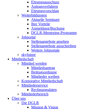
Ehrungsausschuss
Antragsverfahren
Ehrungsvorschlag
Weiterbildungen
Aktuelle Seminare
Ihre Vorteile
Anmeldung/Buchung
DGLR-Mentoring-Programm
Jobportal
Stellenangebote ansehen
Stellenangebote ausschreiben
Weitere Jobportale
skyfuture
Mitgliedschaft
Mitglied werden
Mitgliedsantrag
Beitragsordnung
Mitglieder werben
Korporative Mitgliedschaft
Mitgliederservice
Rechnungsdaten
Mitgliederbereich
Über uns
Die DGLR
Mission & Vision