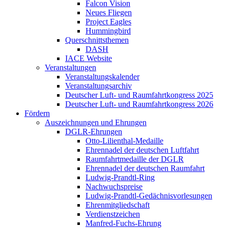
Falcon Vision
Neues Fliegen
Project Eagles
Hummingbird
Querschnittsthemen
DASH
IACE Website
Veranstaltungen
Veranstaltungskalender
Veranstaltungsarchiv
Deutscher Luft- und Raumfahrtkongress 2025
Deutscher Luft- und Raumfahrtkongress 2026
Fördern
Auszeichnungen und Ehrungen
DGLR-Ehrungen
Otto-Lilienthal-Medaille
Ehrennadel der deutschen Luftfahrt
Raumfahrtmedaille der DGLR
Ehrennadel der deutschen Raumfahrt
Ludwig-Prandtl-Ring
Nachwuchspreise
Ludwig-Prandtl-Gedächnisvorlesungen
Ehrenmitgliedschaft
Verdienstzeichen
Manfred-Fuchs-Ehrung