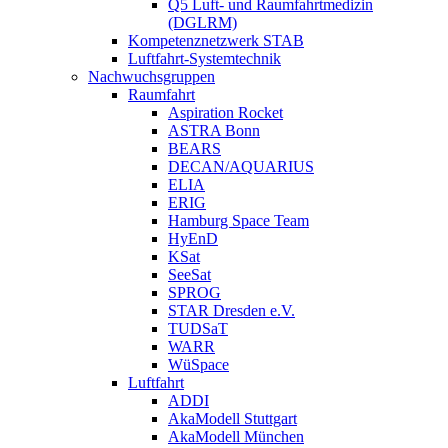
Q5 Luft- und Raumfahrtmedizin
(DGLRM)
Kompetenznetzwerk STAB
Luftfahrt-Systemtechnik
Nachwuchsgruppen
Raumfahrt
Aspiration Rocket
ASTRA Bonn
BEARS
DECAN/AQUARIUS
ELIA
ERIG
Hamburg Space Team
HyEnD
KSat
SeeSat
SPROG
STAR Dresden e.V.
TUDSaT
WARR
WüSpace
Luftfahrt
ADDI
AkaModell Stuttgart
AkaModell München