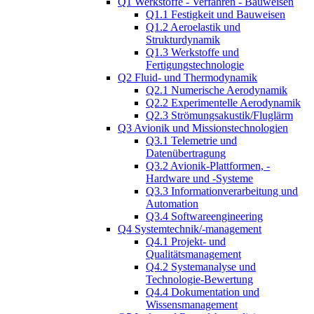
Q1 Werkstoffe - Verfahren - Bauweisen
Q1.1 Festigkeit und Bauweisen
Q1.2 Aeroelastik und
Strukturdynamik
Q1.3 Werkstoffe und
Fertigungstechnologie
Q2 Fluid- und Thermodynamik
Q2.1 Numerische Aerodynamik
Q2.2 Experimentelle Aerodynamik
Q2.3 Strömungsakustik/Fluglärm
Q3 Avionik und Missionstechnologien
Q3.1 Telemetrie und
Datenübertragung
Q3.2 Avionik-Plattformen, -
Hardware und -Systeme
Q3.3 Informationverarbeitung und
Automation
Q3.4 Softwareengineering
Q4 Systemtechnik/-management
Q4.1 Projekt- und
Qualitätsmanagement
Q4.2 Systemanalyse und
Technologie-Bewertung
Q4.4 Dokumentation und
Wissensmanagement