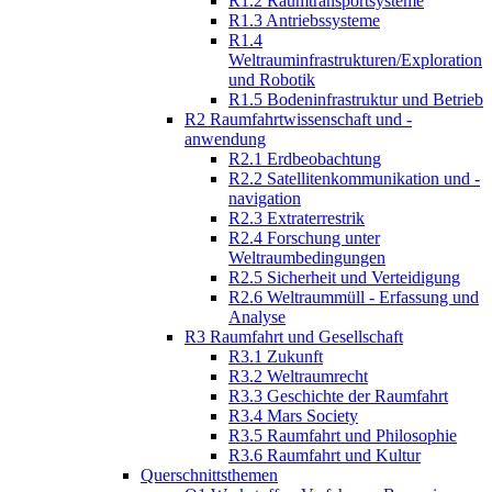
R1.2 Raumtransportsysteme
R1.3 Antriebssysteme
R1.4
Weltrauminfrastrukturen/Exploration
und Robotik
R1.5 Bodeninfrastruktur und Betrieb
R2 Raumfahrtwissenschaft und -
anwendung
R2.1 Erdbeobachtung
R2.2 Satellitenkommunikation und -
navigation
R2.3 Extraterrestrik
R2.4 Forschung unter
Weltraumbedingungen
R2.5 Sicherheit und Verteidigung
R2.6 Weltraummüll - Erfassung und
Analyse
R3 Raumfahrt und Gesellschaft
R3.1 Zukunft
R3.2 Weltraumrecht
R3.3 Geschichte der Raumfahrt
R3.4 Mars Society
R3.5 Raumfahrt und Philosophie
R3.6 Raumfahrt und Kultur
Querschnittsthemen