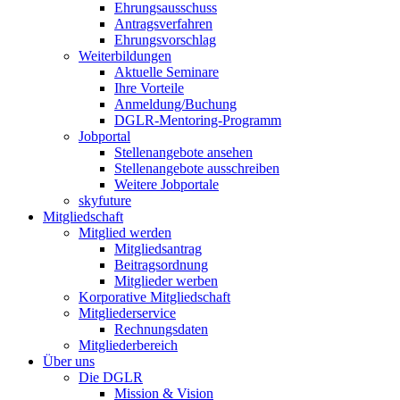
Ehrungsausschuss
Antragsverfahren
Ehrungsvorschlag
Weiterbildungen
Aktuelle Seminare
Ihre Vorteile
Anmeldung/Buchung
DGLR-Mentoring-Programm
Jobportal
Stellenangebote ansehen
Stellenangebote ausschreiben
Weitere Jobportale
skyfuture
Mitgliedschaft
Mitglied werden
Mitgliedsantrag
Beitragsordnung
Mitglieder werben
Korporative Mitgliedschaft
Mitgliederservice
Rechnungsdaten
Mitgliederbereich
Über uns
Die DGLR
Mission & Vision