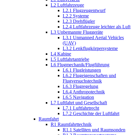
L2 Luftfahrzeuge
L2.1 Flugzeugentwurf
L2.2 Systeme
L2.3 Drehflügler
L2.4 Luftfahrzeuge leichter als Luft
L3 Unbemannte Fluggeräte
L3.1 Unmanned Aerial Vehicles
(UAV)
L3.2 Lenkflugkörpersysteme
L4 Kabine
L5 Luftfahrtantriebe
L6 Flugmechanik/Flugführung
L6.1 Flugleistungen
L6.2 Flugeigenschaften und
Flugversuchstechnik
L6.3 Flugregelung
L6.4 Anthropotechnik
L6.5 Navigation
L7 Luftfahrt und Gesellschaft
L7.1 Luftfahrtrecht
L7.2 Geschichte der Luftfahrt
Raumfahrt
R1 Raumfahrttechnik
R1.1 Satelliten und Raumsonden