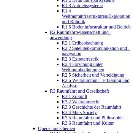
R1.2 Raumtransportsysteme
R1.3 Antriebssysteme
R1.4
Weltrauminfrastrukturen/Exploration
und Robotik
R1.5 Bodeninfrastruktur und Betrieb
R2 Raumfahrtwissenschaft und -
anwendung
R2.1 Erdbeobachtung
R2.2 Satellitenkommunikation und -
navigation
R2.3 Extraterrestrik
R2.4 Forschung unter
Weltraumbedingungen
R2.5 Sicherheit und Verteidigung
R2.6 Weltraummüll - Erfassung und
Analyse
R3 Raumfahrt und Gesellschaft
R3.1 Zukunft
R3.2 Weltraumrecht
R3.3 Geschichte der Raumfahrt
R3.4 Mars Society
R3.5 Raumfahrt und Philosophie
R3.6 Raumfahrt und Kultur
Querschnittsthemen