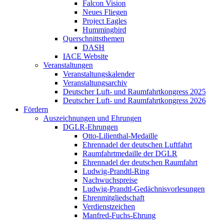
Falcon Vision
Neues Fliegen
Project Eagles
Hummingbird
Querschnittsthemen
DASH
IACE Website
Veranstaltungen
Veranstaltungskalender
Veranstaltungsarchiv
Deutscher Luft- und Raumfahrtkongress 2025
Deutscher Luft- und Raumfahrtkongress 2026
Fördern
Auszeichnungen und Ehrungen
DGLR-Ehrungen
Otto-Lilienthal-Medaille
Ehrennadel der deutschen Luftfahrt
Raumfahrtmedaille der DGLR
Ehrennadel der deutschen Raumfahrt
Ludwig-Prandtl-Ring
Nachwuchspreise
Ludwig-Prandtl-Gedächnisvorlesungen
Ehrenmitgliedschaft
Verdienstzeichen
Manfred-Fuchs-Ehrung