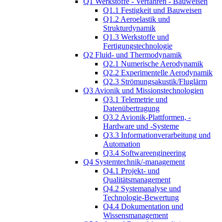
Q1 Werkstoffe - Verfahren - Bauweisen
Q1.1 Festigkeit und Bauweisen
Q1.2 Aeroelastik und
Strukturdynamik
Q1.3 Werkstoffe und
Fertigungstechnologie
Q2 Fluid- und Thermodynamik
Q2.1 Numerische Aerodynamik
Q2.2 Experimentelle Aerodynamik
Q2.3 Strömungsakustik/Fluglärm
Q3 Avionik und Missionstechnologien
Q3.1 Telemetrie und
Datenübertragung
Q3.2 Avionik-Plattformen, -
Hardware und -Systeme
Q3.3 Informationverarbeitung und
Automation
Q3.4 Softwareengineering
Q4 Systemtechnik/-management
Q4.1 Projekt- und
Qualitätsmanagement
Q4.2 Systemanalyse und
Technologie-Bewertung
Q4.4 Dokumentation und
Wissensmanagement