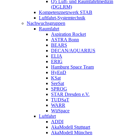
Q5 Luft- und Raumfahrtmedizin
(DGLRM)
Kompetenznetzwerk STAB
Luftfahrt-Systemtechnik
Nachwuchsgruppen
Raumfahrt
Aspiration Rocket
ASTRA Bonn
BEARS
DECAN/AQUARIUS
ELIA
ERIG
Hamburg Space Team
HyEnD
KSat
SeeSat
SPROG
STAR Dresden e.V.
TUDSaT
WARR
WüSpace
Luftfahrt
ADDI
AkaModell Stuttgart
AkaModell München