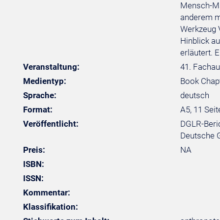
Mensch-Mas
anderem mi
Werkzeug V
Hinblick a
erläutert. 
Veranstaltung:
41. Fachau
Medientyp:
Book Chap
Sprache:
deutsch
Format:
A5, 11 Seit
Veröffentlicht:
DGLR-Beric
Deutsche Ge
Preis:
NA
ISBN:
ISSN:
Kommentar:
Klassifikation: