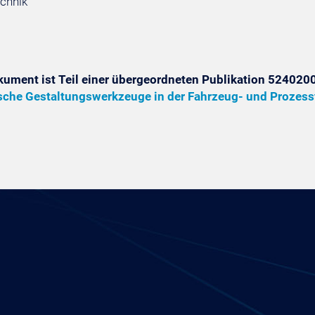
chnik
kument ist Teil einer übergeordneten Publikation 5240200
che Gestaltungswerkzeuge in der Fahrzeug- und Prozes