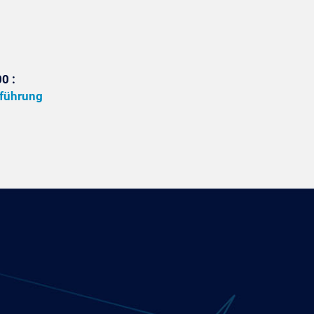
0 :
sführung