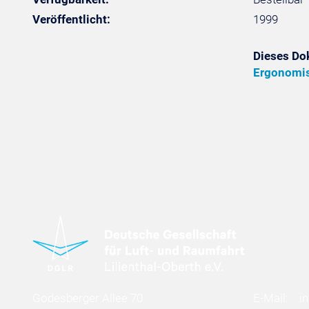
Veröffentlicht:
1999
Dieses Do
Ergonomis
Godesberger Allee 70
E-Mail:
i