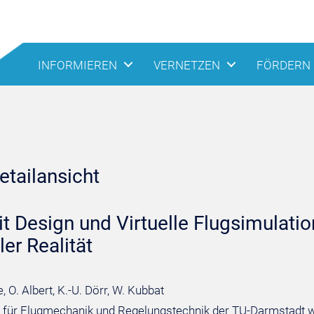
INFORMIEREN
VERNETZEN
FÖRDERN
tailansicht
t Design und Virtuelle Flugsimulati
ler Realität
e, O. Albert, K.-U. Dörr, W. Kubbat
t für Flugmechanik und Regelungstechnik der TU-Darmstadt 