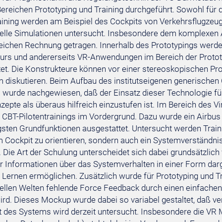
Bereichen Prototyping und Training durchgeführt. Sowohl für
aining werden am Beispiel des Cockpits von Verkehrsflugzeu
uelle Simulationen untersucht. Insbesondere dem komplexen 
eichen Rechnung getragen. Innerhalb des Prototypings werden
urs und andererseits VR-Anwendungen im Bereich der Protot
et. Die Konstrukteure können vor einer stereoskopischen Pro
diskutieren. Beim Aufbau des institutseigenen generischen
 wurde nachgewiesen, daß der Einsatz dieser Technologie fü
epte als überaus hilfreich einzustufen ist. Im Bereich des Vi
n CBT-Pilotentrainings im Vordergrund. Dazu wurde ein Airbus 
gsten Grundfunktionen ausgestattet. Untersucht werden Train
im Cockpit zu orientieren, sondern auch ein Systemverständ
. Die Art der Schulung unterscheidet sich dabei grundsätzlic
r Informationen über das Systemverhalten in einer Form dar
es Lernen ermöglichen. Zusätzlich wurde für Prototyping und 
tuellen Welten fehlende Force Feedback durch einen einfachen 
wird. Dieses Mockup wurde dabei so variabel gestaltet, daß v
t des Systems wird derzeit untersucht. Insbesondere die V