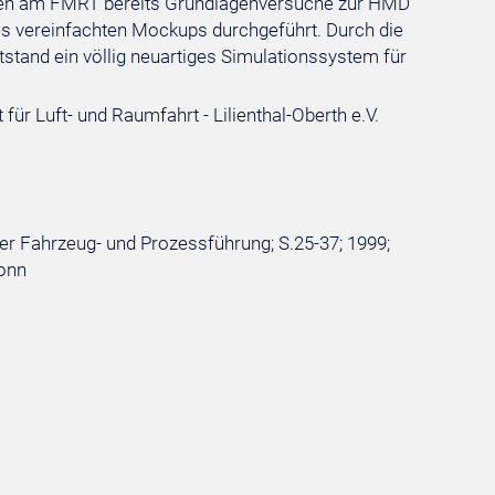
rden am FMRT bereits Grundlagenversuche zur HMD
es vereinfachten Mockups durchgeführt. Durch die
tand ein völlig neuartiges Simulationssystem für
r Luft- und Raumfahrt - Lilienthal-Oberth e.V.
r Fahrzeug- und Prozessführung; S.25-37; 1999;
Bonn