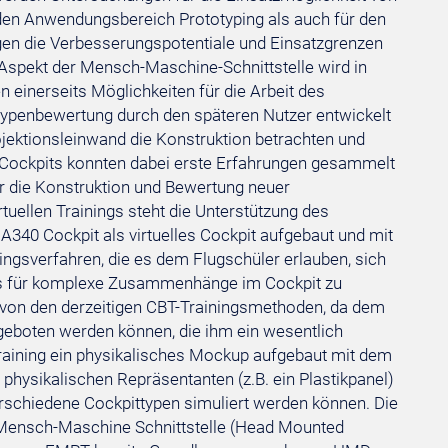
 den Anwendungsbereich Prototyping als auch für den
gen die Verbesserungspotentiale und Einsatzgrenzen
Aspekt der Mensch-Maschine-Schnittstelle wird in
 einerseits Möglichkeiten für die Arbeit des
ypenbewertung durch den späteren Nutzer entwickelt
jektionsleinwand die Konstruktion betrachten und
 Cockpits konnten dabei erste Erfahrungen gesammelt
r die Konstruktion und Bewertung neuer
rtuellen Trainings steht die Unterstützung des
A340 Cockpit als virtuelles Cockpit aufgebaut und mit
ingsverfahren, die es dem Flugschüler erlauben, sich
nis für komplexe Zusammenhänge im Cockpit zu
h von den derzeitigen CBT-Trainingsmethoden, da dem
geboten werden können, die ihm ein wesentlich
Training ein physikalisches Mockup aufgebaut mit dem
physikalischen Repräsentanten (z.B. ein Plastikpanel)
erschiedene Cockpittypen simuliert werden können. Die
R Mensch-Maschine Schnittstelle (Head Mounted