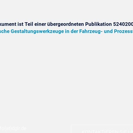
kument ist Teil einer übergeordneten Publikation 5240200
che Gestaltungswerkzeuge in der Fahrzeug- und Prozes
nfo
(at)
dglr.de
KONTAKTIEREN SIE U