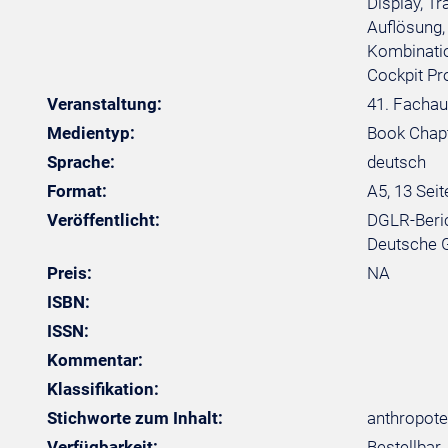
Display, T
Auflösung,
Kombinatio
Cockpit Pr
Veranstaltung:
41. Fachau
Medientyp:
Book Chap
Sprache:
deutsch
Format:
A5, 13 Seit
Veröffentlicht:
DGLR-Beric
Deutsche Ge
Preis:
NA
ISBN:
ISSN:
Kommentar:
Klassifikation:
Stichworte zum Inhalt:
anthropote
Verfügbarkeit:
Bestellbar