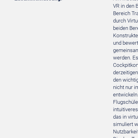
VR in den 
Bereich Tr
durch Virt
beiden Ber
Konstrukte
und bewert
gemeinsam 
werden. Es
Cockpitkonz
derzeitige
den wichti
nicht nur 
entwickeln
Flugschüle
intuitiver
das in vir
simuliert 
Nutzbarkei