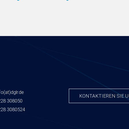
fo
(at)
dglr.de
KONTAKTIEREN SIE 
228 308050
228 3080524