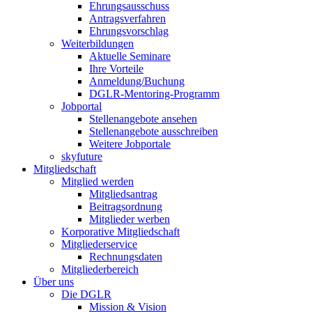
Ehrungsausschuss
Antragsverfahren
Ehrungsvorschlag
Weiterbildungen
Aktuelle Seminare
Ihre Vorteile
Anmeldung/Buchung
DGLR-Mentoring-Programm
Jobportal
Stellenangebote ansehen
Stellenangebote ausschreiben
Weitere Jobportale
skyfuture
Mitgliedschaft
Mitglied werden
Mitgliedsantrag
Beitragsordnung
Mitglieder werben
Korporative Mitgliedschaft
Mitgliederservice
Rechnungsdaten
Mitgliederbereich
Über uns
Die DGLR
Mission & Vision