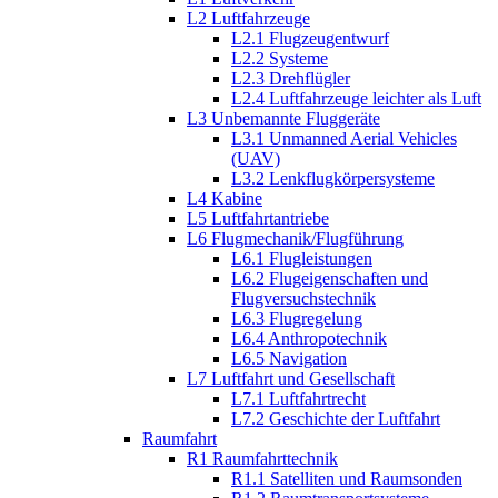
L2 Luftfahrzeuge
L2.1 Flugzeugentwurf
L2.2 Systeme
L2.3 Drehflügler
L2.4 Luftfahrzeuge leichter als Luft
L3 Unbemannte Fluggeräte
L3.1 Unmanned Aerial Vehicles
(UAV)
L3.2 Lenkflugkörpersysteme
L4 Kabine
L5 Luftfahrtantriebe
L6 Flugmechanik/Flugführung
L6.1 Flugleistungen
L6.2 Flugeigenschaften und
Flugversuchstechnik
L6.3 Flugregelung
L6.4 Anthropotechnik
L6.5 Navigation
L7 Luftfahrt und Gesellschaft
L7.1 Luftfahrtrecht
L7.2 Geschichte der Luftfahrt
Raumfahrt
R1 Raumfahrttechnik
R1.1 Satelliten und Raumsonden