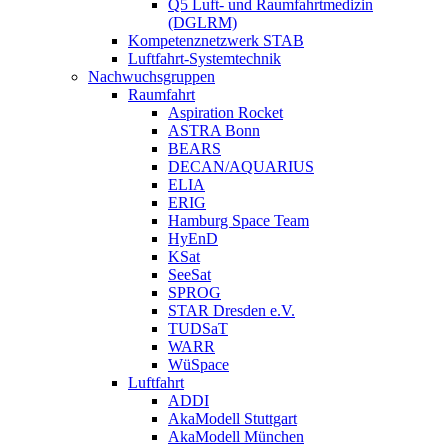
Q5 Luft- und Raumfahrtmedizin
(DGLRM)
Kompetenznetzwerk STAB
Luftfahrt-Systemtechnik
Nachwuchsgruppen
Raumfahrt
Aspiration Rocket
ASTRA Bonn
BEARS
DECAN/AQUARIUS
ELIA
ERIG
Hamburg Space Team
HyEnD
KSat
SeeSat
SPROG
STAR Dresden e.V.
TUDSaT
WARR
WüSpace
Luftfahrt
ADDI
AkaModell Stuttgart
AkaModell München