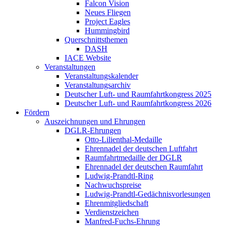
Falcon Vision
Neues Fliegen
Project Eagles
Hummingbird
Querschnittsthemen
DASH
IACE Website
Veranstaltungen
Veranstaltungskalender
Veranstaltungsarchiv
Deutscher Luft- und Raumfahrtkongress 2025
Deutscher Luft- und Raumfahrtkongress 2026
Fördern
Auszeichnungen und Ehrungen
DGLR-Ehrungen
Otto-Lilienthal-Medaille
Ehrennadel der deutschen Luftfahrt
Raumfahrtmedaille der DGLR
Ehrennadel der deutschen Raumfahrt
Ludwig-Prandtl-Ring
Nachwuchspreise
Ludwig-Prandtl-Gedächnisvorlesungen
Ehrenmitgliedschaft
Verdienstzeichen
Manfred-Fuchs-Ehrung