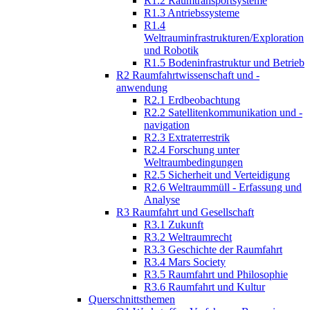
R1.2 Raumtransportsysteme
R1.3 Antriebssysteme
R1.4
Weltrauminfrastrukturen/Exploration
und Robotik
R1.5 Bodeninfrastruktur und Betrieb
R2 Raumfahrtwissenschaft und -
anwendung
R2.1 Erdbeobachtung
R2.2 Satellitenkommunikation und -
navigation
R2.3 Extraterrestrik
R2.4 Forschung unter
Weltraumbedingungen
R2.5 Sicherheit und Verteidigung
R2.6 Weltraummüll - Erfassung und
Analyse
R3 Raumfahrt und Gesellschaft
R3.1 Zukunft
R3.2 Weltraumrecht
R3.3 Geschichte der Raumfahrt
R3.4 Mars Society
R3.5 Raumfahrt und Philosophie
R3.6 Raumfahrt und Kultur
Querschnittsthemen