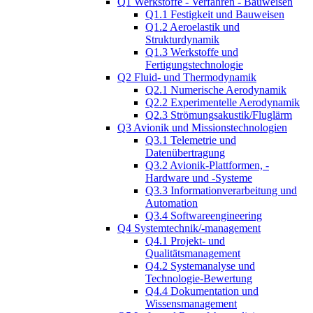
Q1 Werkstoffe - Verfahren - Bauweisen
Q1.1 Festigkeit und Bauweisen
Q1.2 Aeroelastik und
Strukturdynamik
Q1.3 Werkstoffe und
Fertigungstechnologie
Q2 Fluid- und Thermodynamik
Q2.1 Numerische Aerodynamik
Q2.2 Experimentelle Aerodynamik
Q2.3 Strömungsakustik/Fluglärm
Q3 Avionik und Missionstechnologien
Q3.1 Telemetrie und
Datenübertragung
Q3.2 Avionik-Plattformen, -
Hardware und -Systeme
Q3.3 Informationverarbeitung und
Automation
Q3.4 Softwareengineering
Q4 Systemtechnik/-management
Q4.1 Projekt- und
Qualitätsmanagement
Q4.2 Systemanalyse und
Technologie-Bewertung
Q4.4 Dokumentation und
Wissensmanagement