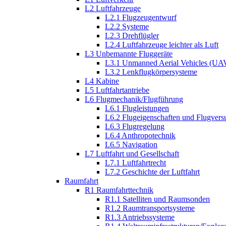
L2 Luftfahrzeuge
L2.1 Flugzeugentwurf
L2.2 Systeme
L2.3 Drehflügler
L2.4 Luftfahrzeuge leichter als Luft
L3 Unbemannte Fluggeräte
L3.1 Unmanned Aerial Vehicles (UA
L3.2 Lenkflugkörpersysteme
L4 Kabine
L5 Luftfahrtantriebe
L6 Flugmechanik/Flugführung
L6.1 Flugleistungen
L6.2 Flugeigenschaften und Flugvers
L6.3 Flugregelung
L6.4 Anthropotechnik
L6.5 Navigation
L7 Luftfahrt und Gesellschaft
L7.1 Luftfahrtrecht
L7.2 Geschichte der Luftfahrt
Raumfahrt
R1 Raumfahrttechnik
R1.1 Satelliten und Raumsonden
R1.2 Raumtransportsysteme
R1.3 Antriebssysteme