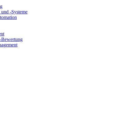
ng
e und -Systeme
utomation
ent
e-Bewertung
nagement