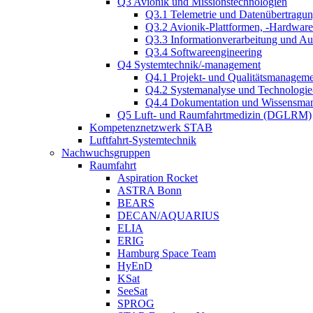
Q3 Avionik und Missionstechnologien
Q3.1 Telemetrie und Datenübertragu
Q3.2 Avionik-Plattformen, -Hardwar
Q3.3 Informationverarbeitung und A
Q3.4 Softwareengineering
Q4 Systemtechnik/-management
Q4.1 Projekt- und Qualitätsmanagem
Q4.2 Systemanalyse und Technologi
Q4.4 Dokumentation und Wissensma
Q5 Luft- und Raumfahrtmedizin (DGLRM)
Kompetenznetzwerk STAB
Luftfahrt-Systemtechnik
Nachwuchsgruppen
Raumfahrt
Aspiration Rocket
ASTRA Bonn
BEARS
DECAN/AQUARIUS
ELIA
ERIG
Hamburg Space Team
HyEnD
KSat
SeeSat
SPROG