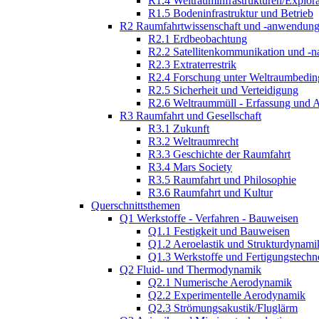
R1.4 Weltrauminfrastrukturen/Explor
R1.5 Bodeninfrastruktur und Betrieb
R2 Raumfahrtwissenschaft und -anwendun
R2.1 Erdbeobachtung
R2.2 Satellitenkommunikation und -n
R2.3 Extraterrestrik
R2.4 Forschung unter Weltraumbedi
R2.5 Sicherheit und Verteidigung
R2.6 Weltraummüll - Erfassung und 
R3 Raumfahrt und Gesellschaft
R3.1 Zukunft
R3.2 Weltraumrecht
R3.3 Geschichte der Raumfahrt
R3.4 Mars Society
R3.5 Raumfahrt und Philosophie
R3.6 Raumfahrt und Kultur
Querschnittsthemen
Q1 Werkstoffe - Verfahren - Bauweisen
Q1.1 Festigkeit und Bauweisen
Q1.2 Aeroelastik und Strukturdynami
Q1.3 Werkstoffe und Fertigungstechn
Q2 Fluid- und Thermodynamik
Q2.1 Numerische Aerodynamik
Q2.2 Experimentelle Aerodynamik
Q2.3 Strömungsakustik/Fluglärm