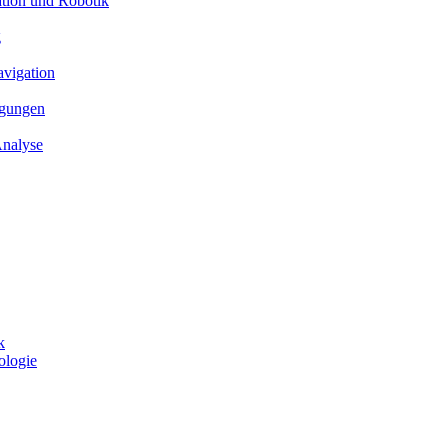
ation und Robotik
g
avigation
ngungen
Analyse
k
ologie