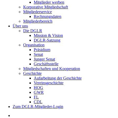
Mitglieder werben
Korporative Mitgliedschaft
Mitgliederservice
Rechnungsdaten
Mitgliederbereich
Über uns
Die DGLR
Mission & Vision
DGLR-Satzung
Organisation
Präsidium
Senat
Junger Senat
Geschäftsstelle
Mitgliedschaften und Kooperation
Geschichte
Aufarbeitung der Geschichte
Vereinsgeschichte
HOG
GWR
FL
CDL
Zum DGLR-Mitglieder-Login