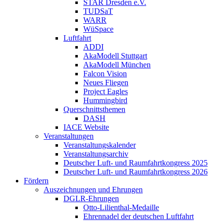
STAR Dresden e.V.
TUDSaT
WARR
WüSpace
Luftfahrt
ADDI
AkaModell Stuttgart
AkaModell München
Falcon Vision
Neues Fliegen
Project Eagles
Hummingbird
Querschnittsthemen
DASH
IACE Website
Veranstaltungen
Veranstaltungskalender
Veranstaltungsarchiv
Deutscher Luft- und Raumfahrtkongress 2025
Deutscher Luft- und Raumfahrtkongress 2026
Fördern
Auszeichnungen und Ehrungen
DGLR-Ehrungen
Otto-Lilienthal-Medaille
Ehrennadel der deutschen Luftfahrt