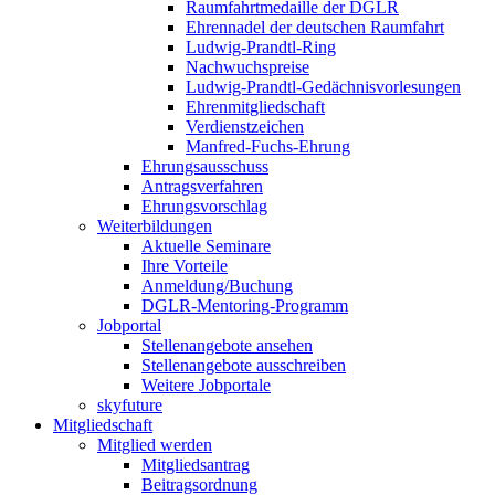
Raumfahrtmedaille der DGLR
Ehrennadel der deutschen Raumfahrt
Ludwig-Prandtl-Ring
Nachwuchspreise
Ludwig-Prandtl-Gedächnisvorlesungen
Ehrenmitgliedschaft
Verdienstzeichen
Manfred-Fuchs-Ehrung
Ehrungsausschuss
Antragsverfahren
Ehrungsvorschlag
Weiterbildungen
Aktuelle Seminare
Ihre Vorteile
Anmeldung/Buchung
DGLR-Mentoring-Programm
Jobportal
Stellenangebote ansehen
Stellenangebote ausschreiben
Weitere Jobportale
skyfuture
Mitgliedschaft
Mitglied werden
Mitgliedsantrag
Beitragsordnung