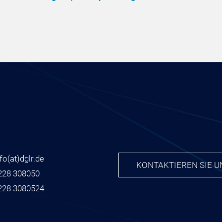
nfo
(at)
dglr.de
KONTAKTIEREN SIE U
228 308050
228 3080524