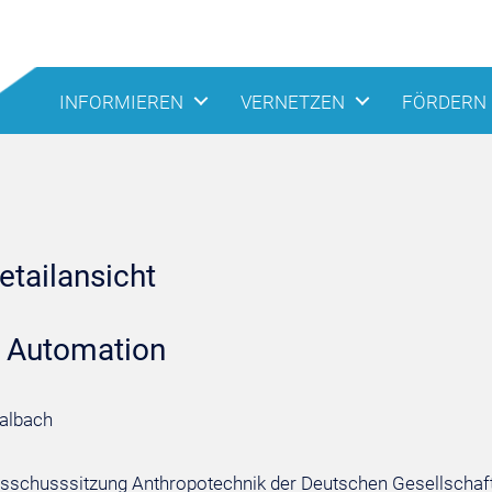
INFORMIEREN
VERNETZEN
FÖRDERN
tailansicht
f Automation
Nalbach
sschusssitzung Anthropotechnik der Deutschen Gesellschaft fü