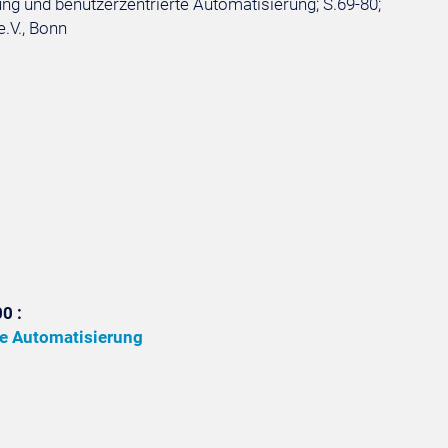
ng und benutzerzentrierte Automatisierung; S.69-80;
e.V., Bonn
0 :
te Automatisierung