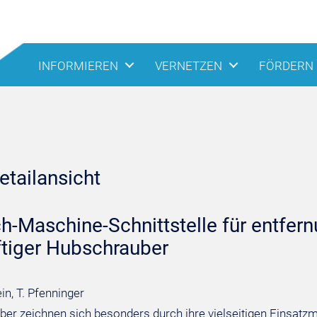
INFORMIEREN
VERNETZEN
FÖRDERN
tailansicht
-Maschine-Schnittstelle für entfer
tiger Hubschrauber
in, T. Pfenninger
er zeichnen sich besonders durch ihre vielseitigen Einsatzm