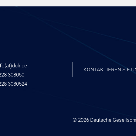
nfo
(at)
dglr.de
KONTAKTIEREN SIE U
228 308050
228 3080524
© 2026 Deutsche Gesellscha