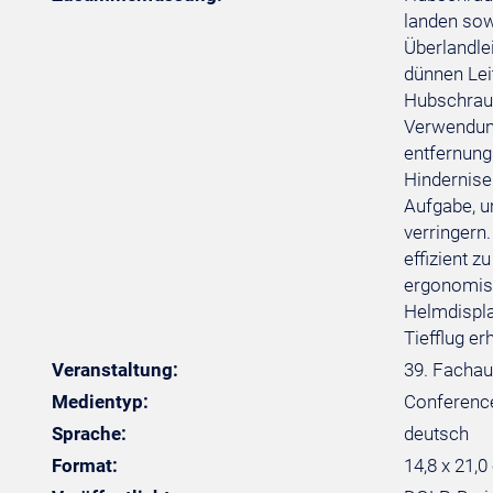
landen sow
Überlandle
dünnen Lei
Hubschraub
Verwendung 
entfernung
Hindernise
Aufgabe, u
verringern
effizient 
ergonomis
Helmdispla
Tiefflug er
Veranstaltung:
39. Fachau
Medientyp:
Conferenc
Sprache:
deutsch
Format:
14,8 x 21,0