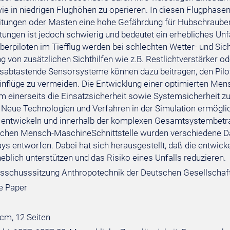
ie in niedrigen Flughöhen zu operieren. In diesen Flugphasen 
itungen oder Masten eine hohe Gefährdung für Hubschrauber 
tungen ist jedoch schwierig und bedeutet ein erhebliches Unf
erpiloten im Tiefflug werden bei schlechten Wetter- und Sich
von zusätzlichen Sichthilfen wie z.B. Restlichtverstärker od
sabtastende Sensorsysteme können dazu beitragen, den Pilot
inflüge zu vermeiden. Die Entwicklung einer optimierten Mens
m einerseits die Einsatzsicherheit sowie Systemsicherheit zu
. Neue Technologien und Verfahren in der Simulation ermögli
zu entwickeln und innerhalb der komplexen Gesamtsystembetra
chen Mensch-MaschineSchnittstelle wurden verschiedene Da
ys entworfen. Dabei hat sich herausgestellt, daß die entwick
heblich unterstützen und das Risiko eines Unfalls reduzieren.
sschusssitzung Anthropotechnik der Deutschen Gesellschaft fü
e Paper
 cm, 12 Seiten