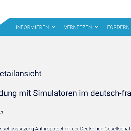
INFORMIEREN
VERNETZEN
FÖRDERN
tailansicht
ldung mit Simulatoren im deutsch-f
er
sschusssitzung Anthropotechnik der Deutschen Gesellschaft fü