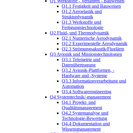
Q1 Werkstoffe - Verfahren - Bauweisen
Q1.1 Festigkeit und Bauweisen
Q1.2 Aeroelastik und
Strukturdynamik
Q1.3 Werkstoffe und
Fertigungstechnologie
Q2 Fluid- und Thermodynamik
Q2.1 Numerische Aerodynamik
Q2.2 Experimentelle Aerodynamik
Q2.3 Strömungsakustik/Fluglärm
Q3 Avionik und Missionstechnologien
Q3.1 Telemetrie und
Datenübertragung
Q3.2 Avionik-Plattformen, -
Hardware und -Systeme
Q3.3 Informationverarbeitung und
Automation
Q3.4 Softwareengineering
Q4 Systemtechnik/-management
Q4.1 Projekt- und
Qualitätsmanagement
Q4.2 Systemanalyse und
Technologie-Bewertung
Q4.4 Dokumentation und
Wissensmanagement