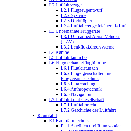
L2 Luftfahrzeuge
L2.1 Flugzeugentwurf
L2.2 Systeme
L2.3 Drehflügler
L2.4 Luftfahrzeuge leichter als Luft
L3 Unbemannte Fluggeräte
L3.1 Unmanned Aerial Vehicles
(UAV)
L3.2 Lenkflugkörpersysteme
L4 Kabine
L5 Luftfahrtantriebe
L6 Flugmechanik/Flugführung
L6.1 Flugleistungen
L6.2 Flugeigenschaften und
Flugversuchstechnik
L6.3 Flugregelung
L6.4 Anthropotechnik
L6.5 Navigation
L7 Luftfahrt und Gesellschaft
L7.1 Luftfahrtrecht
L7.2 Geschichte der Luftfahrt
Raumfahrt
R1 Raumfahrttechnik
R1.1 Satelliten und Raumsonden