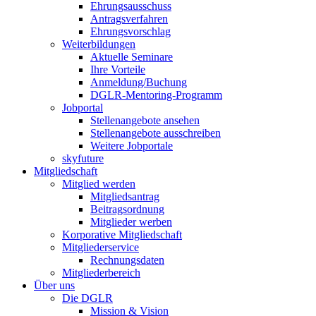
Ehrungsausschuss
Antragsverfahren
Ehrungsvorschlag
Weiterbildungen
Aktuelle Seminare
Ihre Vorteile
Anmeldung/Buchung
DGLR-Mentoring-Programm
Jobportal
Stellenangebote ansehen
Stellenangebote ausschreiben
Weitere Jobportale
skyfuture
Mitgliedschaft
Mitglied werden
Mitgliedsantrag
Beitragsordnung
Mitglieder werben
Korporative Mitgliedschaft
Mitgliederservice
Rechnungsdaten
Mitgliederbereich
Über uns
Die DGLR
Mission & Vision