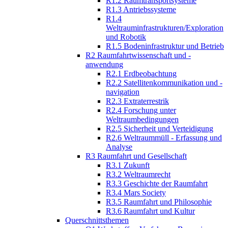
R1.2 Raumtransportsysteme
R1.3 Antriebssysteme
R1.4
Weltrauminfrastrukturen/Exploration
und Robotik
R1.5 Bodeninfrastruktur und Betrieb
R2 Raumfahrtwissenschaft und -
anwendung
R2.1 Erdbeobachtung
R2.2 Satellitenkommunikation und -
navigation
R2.3 Extraterrestrik
R2.4 Forschung unter
Weltraumbedingungen
R2.5 Sicherheit und Verteidigung
R2.6 Weltraummüll - Erfassung und
Analyse
R3 Raumfahrt und Gesellschaft
R3.1 Zukunft
R3.2 Weltraumrecht
R3.3 Geschichte der Raumfahrt
R3.4 Mars Society
R3.5 Raumfahrt und Philosophie
R3.6 Raumfahrt und Kultur
Querschnittsthemen