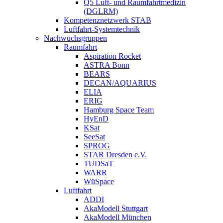
Q5 Luft- und Raumfahrtmedizin
(DGLRM)
Kompetenznetzwerk STAB
Luftfahrt-Systemtechnik
Nachwuchsgruppen
Raumfahrt
Aspiration Rocket
ASTRA Bonn
BEARS
DECAN/AQUARIUS
ELIA
ERIG
Hamburg Space Team
HyEnD
KSat
SeeSat
SPROG
STAR Dresden e.V.
TUDSaT
WARR
WüSpace
Luftfahrt
ADDI
AkaModell Stuttgart
AkaModell München