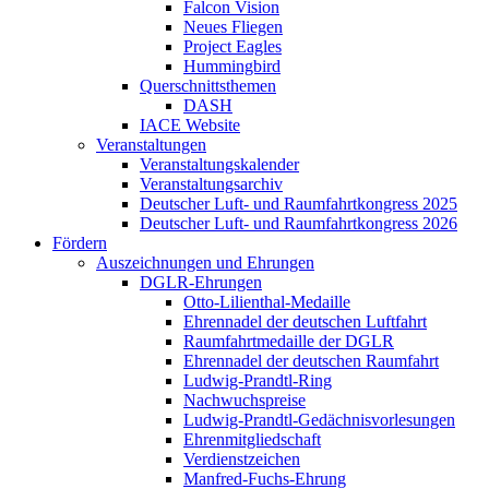
Falcon Vision
Neues Fliegen
Project Eagles
Hummingbird
Querschnittsthemen
DASH
IACE Website
Veranstaltungen
Veranstaltungskalender
Veranstaltungsarchiv
Deutscher Luft- und Raumfahrtkongress 2025
Deutscher Luft- und Raumfahrtkongress 2026
Fördern
Auszeichnungen und Ehrungen
DGLR-Ehrungen
Otto-Lilienthal-Medaille
Ehrennadel der deutschen Luftfahrt
Raumfahrtmedaille der DGLR
Ehrennadel der deutschen Raumfahrt
Ludwig-Prandtl-Ring
Nachwuchspreise
Ludwig-Prandtl-Gedächnisvorlesungen
Ehrenmitgliedschaft
Verdienstzeichen
Manfred-Fuchs-Ehrung