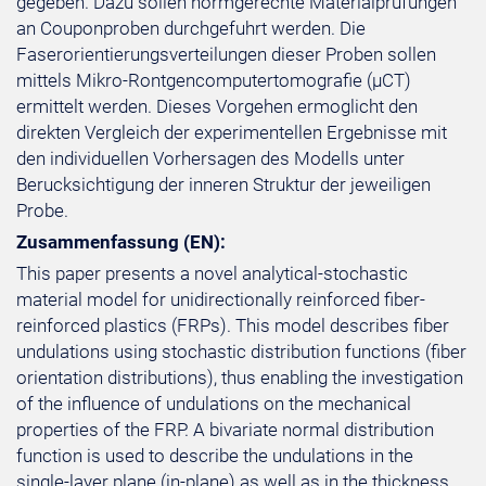
gegeben. Dazu sollen normgerechte Materialprufungen
an Couponproben durchgefuhrt werden. Die
Faserorientierungsverteilungen dieser Proben sollen
mittels Mikro-Rontgencomputertomografie (µCT)
ermittelt werden. Dieses Vorgehen ermoglicht den
direkten Vergleich der experimentellen Ergebnisse mit
den individuellen Vorhersagen des Modells unter
Berucksichtigung der inneren Struktur der jeweiligen
Probe.
Zusammenfassung (EN):
This paper presents a novel analytical-stochastic
material model for unidirectionally reinforced fiber-
reinforced plastics (FRPs). This model describes fiber
undulations using stochastic distribution functions (fiber
orientation distributions), thus enabling the investigation
of the influence of undulations on the mechanical
properties of the FRP. A bivariate normal distribution
function is used to describe the undulations in the
single-layer plane (in-plane) as well as in the thickness