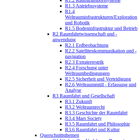
R1.2 Raumtransportsysteme
R1.3 Antriebssysteme
R1.4
Weltrauminfrastrukturen/Exploration
und Robotik
R1.5 Bodeninfrastruktur und Betrieb
R2 Raumfahrtwissenschaft und -
anwendung
R2.1 Erdbeobachtung
R2.2 Satellitenkommunikation und -
navigation
R2.3 Extraterrestrik
R2.4 Forschung unter
Weltraumbedingungen
R2.5 Sicherheit und Verteidigung
R2.6 Weltraummüll - Erfassung und
Analyse
R3 Raumfahrt und Gesellschaft
R3.1 Zukunft
R3.2 Weltraumrecht
R3.3 Geschichte der Raumfahrt
R3.4 Mars Society
R3.5 Raumfahrt und Philosophie
R3.6 Raumfahrt und Kultur
Querschnittsthemen