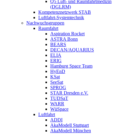
Q5 Luft- und Raumfahrtmedizin
(DGLRM)
Kompetenznetzwerk STAB
Luftfahrt-Systemtechnik
Nachwuchsgruppen
Raumfahrt
Aspiration Rocket
ASTRA Bonn
BEARS
DECAN/AQUARIUS
ELIA
ERIG
Hamburg Space Team
HyEnD
KSat
SeeSat
SPROG
STAR Dresden e.V.
TUDSaT
WARR
WüSpace
Luftfahrt
ADDI
AkaModell Stuttgart
AkaModell München