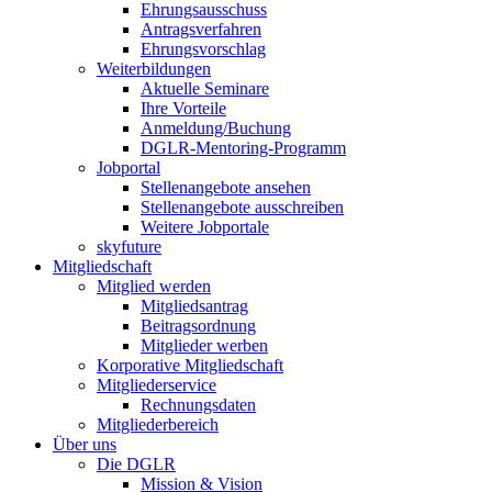
Ehrungsausschuss
Antragsverfahren
Ehrungsvorschlag
Weiterbildungen
Aktuelle Seminare
Ihre Vorteile
Anmeldung/Buchung
DGLR-Mentoring-Programm
Jobportal
Stellenangebote ansehen
Stellenangebote ausschreiben
Weitere Jobportale
skyfuture
Mitgliedschaft
Mitglied werden
Mitgliedsantrag
Beitragsordnung
Mitglieder werben
Korporative Mitgliedschaft
Mitgliederservice
Rechnungsdaten
Mitgliederbereich
Über uns
Die DGLR
Mission & Vision