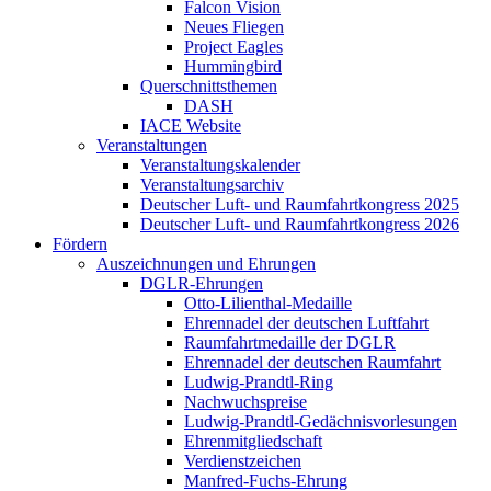
Falcon Vision
Neues Fliegen
Project Eagles
Hummingbird
Querschnittsthemen
DASH
IACE Website
Veranstaltungen
Veranstaltungskalender
Veranstaltungsarchiv
Deutscher Luft- und Raumfahrtkongress 2025
Deutscher Luft- und Raumfahrtkongress 2026
Fördern
Auszeichnungen und Ehrungen
DGLR-Ehrungen
Otto-Lilienthal-Medaille
Ehrennadel der deutschen Luftfahrt
Raumfahrtmedaille der DGLR
Ehrennadel der deutschen Raumfahrt
Ludwig-Prandtl-Ring
Nachwuchspreise
Ludwig-Prandtl-Gedächnisvorlesungen
Ehrenmitgliedschaft
Verdienstzeichen
Manfred-Fuchs-Ehrung