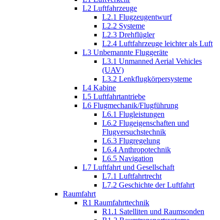
L2 Luftfahrzeuge
L2.1 Flugzeugentwurf
L2.2 Systeme
L2.3 Drehflügler
L2.4 Luftfahrzeuge leichter als Luft
L3 Unbemannte Fluggeräte
L3.1 Unmanned Aerial Vehicles
(UAV)
L3.2 Lenkflugkörpersysteme
L4 Kabine
L5 Luftfahrtantriebe
L6 Flugmechanik/Flugführung
L6.1 Flugleistungen
L6.2 Flugeigenschaften und
Flugversuchstechnik
L6.3 Flugregelung
L6.4 Anthropotechnik
L6.5 Navigation
L7 Luftfahrt und Gesellschaft
L7.1 Luftfahrtrecht
L7.2 Geschichte der Luftfahrt
Raumfahrt
R1 Raumfahrttechnik
R1.1 Satelliten und Raumsonden