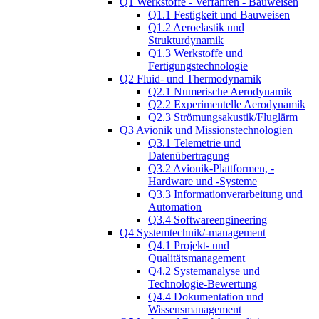
Q1 Werkstoffe - Verfahren - Bauweisen
Q1.1 Festigkeit und Bauweisen
Q1.2 Aeroelastik und
Strukturdynamik
Q1.3 Werkstoffe und
Fertigungstechnologie
Q2 Fluid- und Thermodynamik
Q2.1 Numerische Aerodynamik
Q2.2 Experimentelle Aerodynamik
Q2.3 Strömungsakustik/Fluglärm
Q3 Avionik und Missionstechnologien
Q3.1 Telemetrie und
Datenübertragung
Q3.2 Avionik-Plattformen, -
Hardware und -Systeme
Q3.3 Informationverarbeitung und
Automation
Q3.4 Softwareengineering
Q4 Systemtechnik/-management
Q4.1 Projekt- und
Qualitätsmanagement
Q4.2 Systemanalyse und
Technologie-Bewertung
Q4.4 Dokumentation und
Wissensmanagement