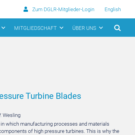
Zum DGLR-Mitglieder-Login
English
MITGLIEDSCHAFT
ÜBER UNS
essure Turbine Blades
V. Wesling
d, in which manufacturing processes and materials
omponents of high pressure turbines. This is why the