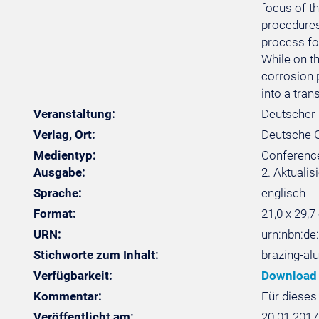
focus of th
procedures
process for
While on t
corrosion 
into a tran
Veranstaltung:
Deutscher 
Verlag, Ort:
Deutsche Ge
Medientyp:
Conferenc
Ausgabe:
2. Aktuali
Sprache:
englisch
Format:
21,0 x 29,7
URN:
urn:nbn:de
Stichworte zum Inhalt:
brazing-alu
Verfügbarkeit:
Download
Kommentar:
Für dieses
Veröffentlicht am:
20.01.2017