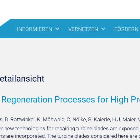
INFORMIEREN
VERNETZEN
FÖRDERN
tailansicht
 Regeneration Processes for High Pr
, B. Rottwinkel, K. Möhwald, C. Nölke, S. Kaierle, H.J. Maier, 
per new technologies for repairing turbine blades are expose
 are incorporated. The turbine blades considered here are c