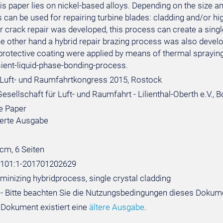
is paper lies on nickel-based alloys. Depending on the size a
 can be used for repairing turbine blades: cladding and/or hi
 crack repair was developed, this process can create a single-
he other hand a hybrid repair brazing process was also develo
protective coating were applied by means of thermal spraying;
sient-liquid-phase-bonding-process.
Luft- und Raumfahrtkongress 2015, Rostock
sellschaft für Luft- und Raumfahrt - Lilienthal-Oberth e.V., 
e Paper
sierte Ausgabe
 cm, 6 Seiten
:101:1-201701202629
minizing hybridprocess, single crystal cladding
- Bitte beachten Sie die Nutzungsbedingungen dieses Dokum
 Dokument existiert eine
ältere Ausgabe
.