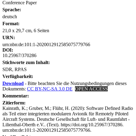
Conference Paper
Sprache:
deutsch
Format:
21,0 x 29,7 cm, 6 Seiten
URN:
urn:nbn:de:101:1-2020012912585075779766
DOI:
10.25967/370286
Stichworte zum Inhalt:
SDR, RPAS
Verfügbarkeit:
Download
- Bitte beachten Sie die Nutzungsbedingungen dieses
Dokuments:
CC BY-NC-SA 3.0 DE
OPEN ACCESS
Kommentar:
Zitierform:
Kainrath, K.; Gruber, M.; Flühr, H. (2020): Software Defined Radio
als Teil einer integrierten modularen Avionik für Remotely Piloted
Aircraft Systems. Deutsche Gesellschaft für Luft- und Raumfahrt -
Lilienthal-Oberth e.V.. (Text). https://doi.org/10.25967/370286.
urn:nbn:de:101:1-2020012912585075779766.