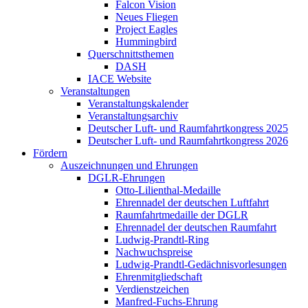
Falcon Vision
Neues Fliegen
Project Eagles
Hummingbird
Querschnittsthemen
DASH
IACE Website
Veranstaltungen
Veranstaltungskalender
Veranstaltungsarchiv
Deutscher Luft- und Raumfahrtkongress 2025
Deutscher Luft- und Raumfahrtkongress 2026
Fördern
Auszeichnungen und Ehrungen
DGLR-Ehrungen
Otto-Lilienthal-Medaille
Ehrennadel der deutschen Luftfahrt
Raumfahrtmedaille der DGLR
Ehrennadel der deutschen Raumfahrt
Ludwig-Prandtl-Ring
Nachwuchspreise
Ludwig-Prandtl-Gedächnisvorlesungen
Ehrenmitgliedschaft
Verdienstzeichen
Manfred-Fuchs-Ehrung