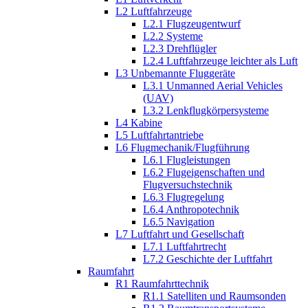
L2 Luftfahrzeuge
L2.1 Flugzeugentwurf
L2.2 Systeme
L2.3 Drehflügler
L2.4 Luftfahrzeuge leichter als Luft
L3 Unbemannte Fluggeräte
L3.1 Unmanned Aerial Vehicles
(UAV)
L3.2 Lenkflugkörpersysteme
L4 Kabine
L5 Luftfahrtantriebe
L6 Flugmechanik/Flugführung
L6.1 Flugleistungen
L6.2 Flugeigenschaften und
Flugversuchstechnik
L6.3 Flugregelung
L6.4 Anthropotechnik
L6.5 Navigation
L7 Luftfahrt und Gesellschaft
L7.1 Luftfahrtrecht
L7.2 Geschichte der Luftfahrt
Raumfahrt
R1 Raumfahrttechnik
R1.1 Satelliten und Raumsonden