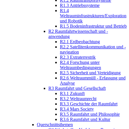
R1.2 Raumtransportsysteme
R1.3 Antriebssysteme
R1.4
Weltrauminfrastrukturen/Exploration
und Robotik
R1.5 Bodeninfrastruktur und Betrieb
R2 Raumfahrtwissenschaft und -
anwendung
R2.1 Erdbeobachtung
R2.2 Satellitenkommunikation und -
navigation
R2.3 Extraterrestrik
R2.4 Forschung unter
Weltraumbedingungen
R2.5 Sicherheit und Verteidigung
R2.6 Weltraummüll - Erfassung und
Analyse
R3 Raumfahrt und Gesellschaft
R3.1 Zukunft
R3.2 Weltraumrecht
R3.3 Geschichte der Raumfahrt
R3.4 Mars Society
R3.5 Raumfahrt und Philosophie
R3.6 Raumfahrt und Kultur
Querschnittsthemen