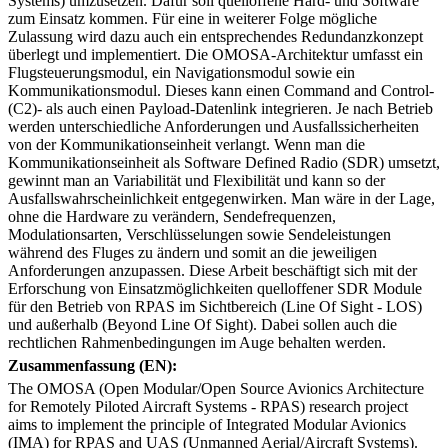
Systems) umzusetzen. Dafür soll quelloffene Hard- und Software
zum Einsatz kommen. Für eine in weiterer Folge mögliche
Zulassung wird dazu auch ein entsprechendes Redundanzkonzept
überlegt und implementiert. Die OMOSA-Architektur umfasst ein
Flugsteuerungsmodul, ein Navigationsmodul sowie ein
Kommunikationsmodul. Dieses kann einen Command and Control-
(C2)- als auch einen Payload-Datenlink integrieren. Je nach Betrieb
werden unterschiedliche Anforderungen und Ausfallssicherheiten
von der Kommunikationseinheit verlangt. Wenn man die
Kommunikationseinheit als Software Defined Radio (SDR) umsetzt,
gewinnt man an Variabilität und Flexibilität und kann so der
Ausfallswahrscheinlichkeit entgegenwirken. Man wäre in der Lage,
ohne die Hardware zu verändern, Sendefrequenzen,
Modulationsarten, Verschlüsselungen sowie Sendeleistungen
während des Fluges zu ändern und somit an die jeweiligen
Anforderungen anzupassen. Diese Arbeit beschäftigt sich mit der
Erforschung von Einsatzmöglichkeiten quelloffener SDR Module
für den Betrieb von RPAS im Sichtbereich (Line Of Sight - LOS)
und außerhalb (Beyond Line Of Sight). Dabei sollen auch die
rechtlichen Rahmenbedingungen im Auge behalten werden.
Zusammenfassung (EN):
The OMOSA (Open Modular/Open Source Avionics Architecture
for Remotely Piloted Aircraft Systems - RPAS) research project
aims to implement the principle of Integrated Modular Avionics
(IMA) for RPAS and UAS (Unmanned Aerial/Aircraft Systems).