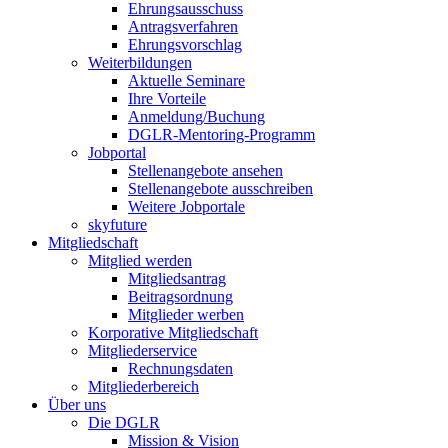
Ehrungsausschuss
Antragsverfahren
Ehrungsvorschlag
Weiterbildungen
Aktuelle Seminare
Ihre Vorteile
Anmeldung/Buchung
DGLR-Mentoring-Programm
Jobportal
Stellenangebote ansehen
Stellenangebote ausschreiben
Weitere Jobportale
skyfuture
Mitgliedschaft
Mitglied werden
Mitgliedsantrag
Beitragsordnung
Mitglieder werben
Korporative Mitgliedschaft
Mitgliederservice
Rechnungsdaten
Mitgliederbereich
Über uns
Die DGLR
Mission & Vision