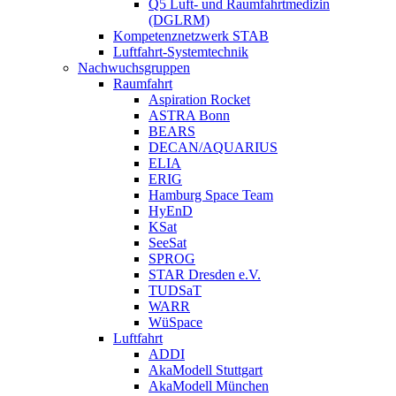
Q5 Luft- und Raumfahrtmedizin
(DGLRM)
Kompetenznetzwerk STAB
Luftfahrt-Systemtechnik
Nachwuchsgruppen
Raumfahrt
Aspiration Rocket
ASTRA Bonn
BEARS
DECAN/AQUARIUS
ELIA
ERIG
Hamburg Space Team
HyEnD
KSat
SeeSat
SPROG
STAR Dresden e.V.
TUDSaT
WARR
WüSpace
Luftfahrt
ADDI
AkaModell Stuttgart
AkaModell München