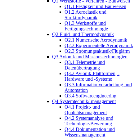
Q1 Werkstoffe - Verfahren - Bauweisen
Q1.1 Festigkeit und Bauweisen
Q1.2 Aeroelastik und
Strukturdynamik
Q1.3 Werkstoffe und
Fertigungstechnologie
Q2 Fluid- und Thermodynamik
Q2.1 Numerische Aerodynamik
Q2.2 Experimentelle Aerodynamik
Q2.3 Strömungsakustik/Fluglärm
Q3 Avionik und Missionstechnologien
Q3.1 Telemetrie und
Datenübertragung
Q3.2 Avionik-Plattformen, -
Hardware und -Systeme
Q3.3 Informationverarbeitung und
Automation
Q3.4 Softwareengineering
Q4 Systemtechnik/-management
Q4.1 Projekt- und
Qualitätsmanagement
Q4.2 Systemanalyse und
Technologie-Bewertung
Q4.4 Dokumentation und
Wissensmanagement