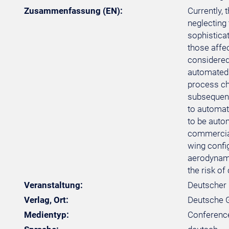
Zusammenfassung (EN):
Currently, 
neglecting 
sophistica
those affec
considered.
automated p
process ch
subsequent
to automati
to be autom
commercial
wing confi
aerodynami
the risk of
Veranstaltung:
Deutscher 
Verlag, Ort:
Deutsche Ge
Medientyp:
Conferenc