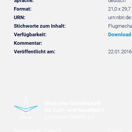
Sprache:
deutsch
Format:
21,0 x 29,7
URN:
urn:nbn:de
Stichworte zum Inhalt:
Flugmecha
Verfügbarkeit:
Download
Kommentar:
Veröffentlicht am:
22.01.2016
Godesberger Allee 70
E-Mail:
i