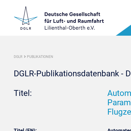
DGLR
PUBLIKATIONEN
DGLR-Publikationsdatenbank - De
Titel:
Automa
Param
Flugz
Titel (EN):
Automated