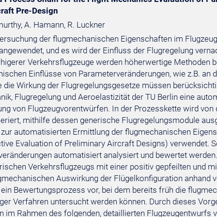
raft Pre-Design
murthy, A. Hamann, R. Luckner
tersuchung der flugmechanischen Eigenschaften im Flugzeug
ngewendet, und es wird der Einfluss der Flugregelung vernac
ähigerer Verkehrsflugzeuge werden höherwertige Methoden be
ischen Einflüsse von Parameterveränderungen, wie z.B. an 
 die Wirkung der Flugregelungsgesetze müssen berücksichtig
ik, Flugregelung und Aeroelastizität der TU Berlin eine aut
ng von Flugzeugvorentwürfen. In der Prozesskette wird von
eriert, mithilfe dessen generische Flugregelungsmodule aus
e zur automatisierten Ermittlung der flugmechanischen Ei
ctive Evaluation of Preliminary Aircraft Designs) verwendet.
eränderungen automatisiert analysiert und bewertet werden.
ischen Verkehrsflugzeugs mit einer positiv gepfeilten und mit
ugmechanischen Auswirkung der Flügelkonfiguration anhand v
t ein Bewertungsprozess vor, bei dem bereits früh die flug
ger Verfahren untersucht werden können. Durch dieses Vorgeh
 im Rahmen des folgenden, detaillierten Flugzeugentwurfs v