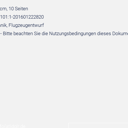
 cm, 10 Seiten
:101:1-201601222820
nik, Flugzeugentwurf
- Bitte beachten Sie die Nutzungsbedingungen dieses Dokum
nfo
(at)
dglr.de