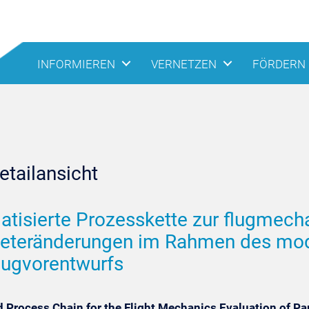
INFORMIEREN
VERNETZEN
FÖRDERN
tailansicht
tisierte Prozesskette zur flugmec
eteränderungen im Rahmen des mod
eugvorentwurfs
 Process Chain for the Flight Mechanics Evaluation of P