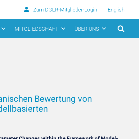
Zum DGLR-Mitglieder-Login
English
MITGLIEDSCHAFT
ÜBER UNS
hanischen Bewertung von
ellbasierten
arameter Changes within the Framework of Model-