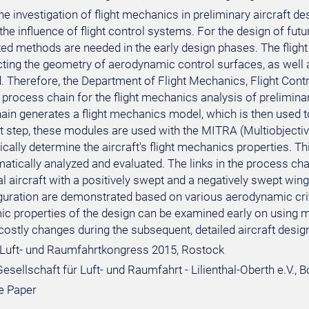
the investigation of flight mechanics in preliminary aircraft 
the influence of flight control systems. For the design of fut
ted methods are needed in the early design phases. The flig
ting the geometry of aerodynamic control surfaces, as well as
 Therefore, the Department of Flight Mechanics, Flight Contro
rocess chain for the flight mechanics analysis of preliminary 
ain generates a flight mechanics model, which is then used to
 step, these modules are used with the MITRA (Multiobjectiv
cally determine the aircraft's flight mechanics properties. T
atically analyzed and evaluated. The links in the process ch
 aircraft with a positively swept and a negatively swept wing
guration are demonstrated based on various aerodynamic crite
c properties of the design can be examined early on using 
 costly changes during the subsequent, detailed aircraft desig
Luft- und Raumfahrtkongress 2015, Rostock
sellschaft für Luft- und Raumfahrt - Lilienthal-Oberth e.V., 
e Paper