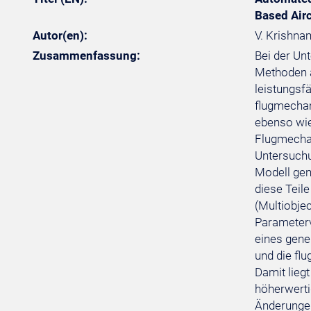
Based Airc
Autor(en):
V. Krishna
Zusammenfassung:
Bei der Un
Methoden a
leistungsf
flugmechan
ebenso wie
Flugmechan
Untersuchu
Modell gen
diese Teil
(Multiobje
Parameterv
eines gener
und die fl
Damit lieg
höherwerti
Änderungen