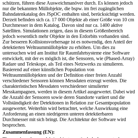
schützen, führen diese Ausweichmanöver durch. Es können jedoch
nur die bekannten Müllobjekte, die bspw. im frei zugänglichen
Bahndatenkatalog des JSpOC enthalten sind, berücksichtigt werden.
Derzeit befinden sich ca. 17 000 Objekte ab einer Größe von 10 cm
Durchmesser in dem Katalog. Davon sind nur ca. 1400 aktive
Satelliten. Simulationen zeigen, dass in diesem Größenbereich
jedoch wesentlich mehr Objekte in den Erdorbits vorhanden sind.
Zur besseren Kollisionsvorhersage ist es notwendig, den Anteil der
detektierten Weltraummüllobjekte zu erhöhen. Um dies zu
untersuchen wird am Institut für Raumfahrtsysteme eine Software
entwickelt, mit der es möglich ist, die Sensoren, wie (Phased-Array)
Radare und Teleskope, als Teil eines Netzwerks zu simulieren.
Basierend auf einer künstlichen Population von
Weltraummüllobjekten und der Definition einer freien Anzahl
verschiedener Sensoren können Messdaten erzeugt werden. Die
charakteristischen Messdaten verschiedener simulierter
Messkampagnen, werden in diesem Artikel ausgewertet. Dabei wird
die Anzahl der Sensoren sowie deren Standorte variiert und die
Vollständigkeit der Detektionen in Relation zur Gesamtpopulation
ausgewertet. Weiterhin wird betrachtet, welche Auswirkung eine
Anforderung an einen niedrigeren unteren detektierbaren
Durchmesser mit sich bringt. Die Architektur der Software wird
besprochen.
Zusammenfassung (EN):