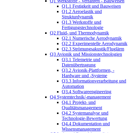
Q1 Werkstoffe - Verfahren - Bauweisen
Q1.1 Festigkeit und Bauweisen
Q1.2 Aeroelastik und
Strukturdynamik
Q1.3 Werkstoffe und
Fertigungstechnologie
Q2 Fluid- und Thermodynamik
Q2.1 Numerische Aerodynamik
Q2.2 Experimentelle Aerodynamik
Q2.3 Strömungsakustik/Fluglärm
Q3 Avionik und Missionstechnologien
Q3.1 Telemetrie und
Datenübertragung
Q3.2 Avionik-Plattformen, -
Hardware und -Systeme
Q3.3 Informationverarbeitung und
Automation
Q3.4 Softwareengineering
Q4 Systemtechnik/-management
Q4.1 Projekt- und
Qualitätsmanagement
Q4.2 Systemanalyse und
Technologie-Bewertung
Q4.4 Dokumentation und
Wissensmanagement