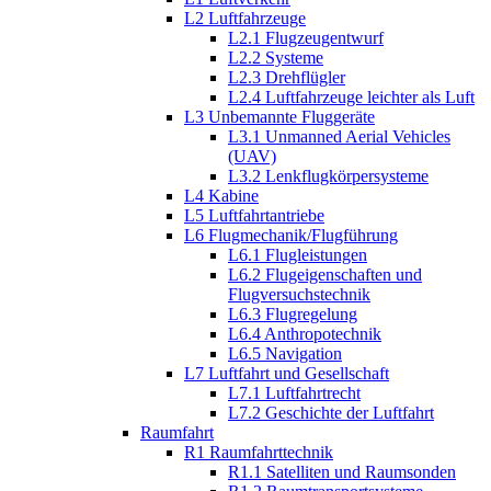
L2 Luftfahrzeuge
L2.1 Flugzeugentwurf
L2.2 Systeme
L2.3 Drehflügler
L2.4 Luftfahrzeuge leichter als Luft
L3 Unbemannte Fluggeräte
L3.1 Unmanned Aerial Vehicles
(UAV)
L3.2 Lenkflugkörpersysteme
L4 Kabine
L5 Luftfahrtantriebe
L6 Flugmechanik/Flugführung
L6.1 Flugleistungen
L6.2 Flugeigenschaften und
Flugversuchstechnik
L6.3 Flugregelung
L6.4 Anthropotechnik
L6.5 Navigation
L7 Luftfahrt und Gesellschaft
L7.1 Luftfahrtrecht
L7.2 Geschichte der Luftfahrt
Raumfahrt
R1 Raumfahrttechnik
R1.1 Satelliten und Raumsonden