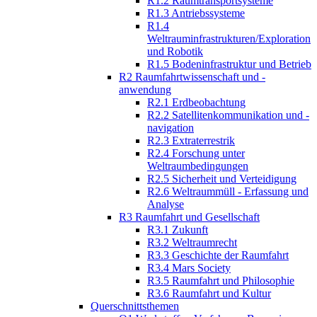
R1.2 Raumtransportsysteme
R1.3 Antriebssysteme
R1.4
Weltrauminfrastrukturen/Exploration
und Robotik
R1.5 Bodeninfrastruktur und Betrieb
R2 Raumfahrtwissenschaft und -
anwendung
R2.1 Erdbeobachtung
R2.2 Satellitenkommunikation und -
navigation
R2.3 Extraterrestrik
R2.4 Forschung unter
Weltraumbedingungen
R2.5 Sicherheit und Verteidigung
R2.6 Weltraummüll - Erfassung und
Analyse
R3 Raumfahrt und Gesellschaft
R3.1 Zukunft
R3.2 Weltraumrecht
R3.3 Geschichte der Raumfahrt
R3.4 Mars Society
R3.5 Raumfahrt und Philosophie
R3.6 Raumfahrt und Kultur
Querschnittsthemen