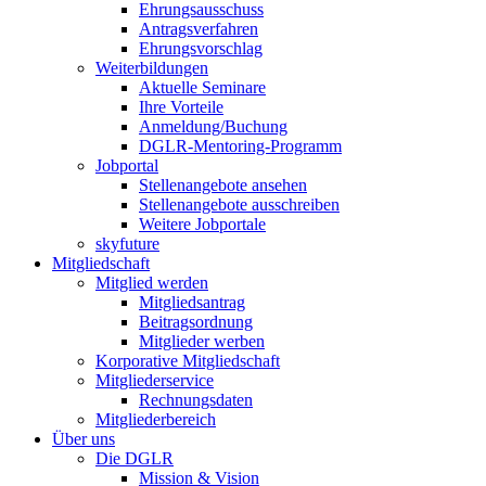
Ehrungsausschuss
Antragsverfahren
Ehrungsvorschlag
Weiterbildungen
Aktuelle Seminare
Ihre Vorteile
Anmeldung/Buchung
DGLR-Mentoring-Programm
Jobportal
Stellenangebote ansehen
Stellenangebote ausschreiben
Weitere Jobportale
skyfuture
Mitgliedschaft
Mitglied werden
Mitgliedsantrag
Beitragsordnung
Mitglieder werben
Korporative Mitgliedschaft
Mitgliederservice
Rechnungsdaten
Mitgliederbereich
Über uns
Die DGLR
Mission & Vision