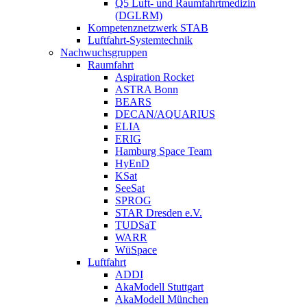
Q5 Luft- und Raumfahrtmedizin
(DGLRM)
Kompetenznetzwerk STAB
Luftfahrt-Systemtechnik
Nachwuchsgruppen
Raumfahrt
Aspiration Rocket
ASTRA Bonn
BEARS
DECAN/AQUARIUS
ELIA
ERIG
Hamburg Space Team
HyEnD
KSat
SeeSat
SPROG
STAR Dresden e.V.
TUDSaT
WARR
WüSpace
Luftfahrt
ADDI
AkaModell Stuttgart
AkaModell München