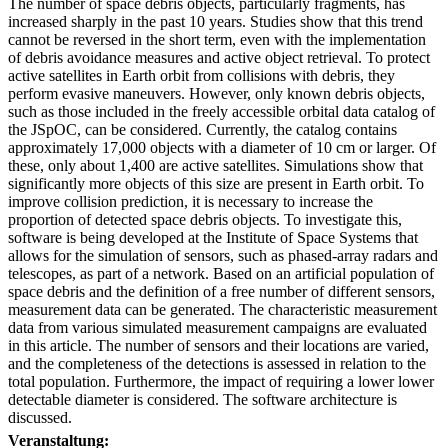
The number of space debris objects, particularly fragments, has
increased sharply in the past 10 years. Studies show that this trend
cannot be reversed in the short term, even with the implementation
of debris avoidance measures and active object retrieval. To protect
active satellites in Earth orbit from collisions with debris, they
perform evasive maneuvers. However, only known debris objects,
such as those included in the freely accessible orbital data catalog of
the JSpOC, can be considered. Currently, the catalog contains
approximately 17,000 objects with a diameter of 10 cm or larger. Of
these, only about 1,400 are active satellites. Simulations show that
significantly more objects of this size are present in Earth orbit. To
improve collision prediction, it is necessary to increase the
proportion of detected space debris objects. To investigate this,
software is being developed at the Institute of Space Systems that
allows for the simulation of sensors, such as phased-array radars and
telescopes, as part of a network. Based on an artificial population of
space debris and the definition of a free number of different sensors,
measurement data can be generated. The characteristic measurement
data from various simulated measurement campaigns are evaluated
in this article. The number of sensors and their locations are varied,
and the completeness of the detections is assessed in relation to the
total population. Furthermore, the impact of requiring a lower lower
detectable diameter is considered. The software architecture is
discussed.
Veranstaltung: