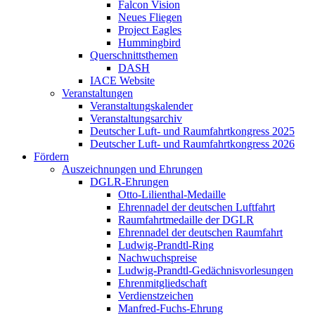
Falcon Vision
Neues Fliegen
Project Eagles
Hummingbird
Querschnittsthemen
DASH
IACE Website
Veranstaltungen
Veranstaltungskalender
Veranstaltungsarchiv
Deutscher Luft- und Raumfahrtkongress 2025
Deutscher Luft- und Raumfahrtkongress 2026
Fördern
Auszeichnungen und Ehrungen
DGLR-Ehrungen
Otto-Lilienthal-Medaille
Ehrennadel der deutschen Luftfahrt
Raumfahrtmedaille der DGLR
Ehrennadel der deutschen Raumfahrt
Ludwig-Prandtl-Ring
Nachwuchspreise
Ludwig-Prandtl-Gedächnisvorlesungen
Ehrenmitgliedschaft
Verdienstzeichen
Manfred-Fuchs-Ehrung