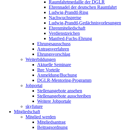
Raumfahrtmedaille der DGLR
Ehrennadel der deutschen Raumfahrt
Ludwig-Prandtl-Ring
Nachwuchspreise
Ludwig-Prandtl-Gedächnisvorlesungen
Ehrenmitgliedschaft
Verdienstzeichen
Manfred-Fuchs-Ehrung
Ehrungsausschuss
Antragsverfahren
Ehrungsvorschlag
Weiterbildungen
Aktuelle Seminare
Ihre Vorteile
Anmeldung/Buchung
DGLR-Mentoring-Programm
Jobportal
Stellenangebote ansehen
Stellenangebote ausschreiben
Weitere Jobportale
skyfuture
Mitgliedschaft
Mitglied werden
Mitgliedsantrag
Beitragsordnung