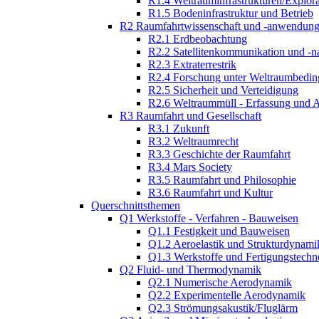
R1.4 Weltrauminfrastrukturen/Explor
R1.5 Bodeninfrastruktur und Betrieb
R2 Raumfahrtwissenschaft und -anwendun
R2.1 Erdbeobachtung
R2.2 Satellitenkommunikation und -n
R2.3 Extraterrestrik
R2.4 Forschung unter Weltraumbedi
R2.5 Sicherheit und Verteidigung
R2.6 Weltraummüll - Erfassung und 
R3 Raumfahrt und Gesellschaft
R3.1 Zukunft
R3.2 Weltraumrecht
R3.3 Geschichte der Raumfahrt
R3.4 Mars Society
R3.5 Raumfahrt und Philosophie
R3.6 Raumfahrt und Kultur
Querschnittsthemen
Q1 Werkstoffe - Verfahren - Bauweisen
Q1.1 Festigkeit und Bauweisen
Q1.2 Aeroelastik und Strukturdynami
Q1.3 Werkstoffe und Fertigungstechn
Q2 Fluid- und Thermodynamik
Q2.1 Numerische Aerodynamik
Q2.2 Experimentelle Aerodynamik
Q2.3 Strömungsakustik/Fluglärm