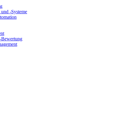
ng
e und -Systeme
utomation
ent
e-Bewertung
nagement