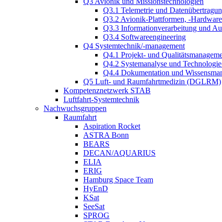
Q3 Avionik und Missionstechnologien
Q3.1 Telemetrie und Datenübertragu
Q3.2 Avionik-Plattformen, -Hardwar
Q3.3 Informationverarbeitung und A
Q3.4 Softwareengineering
Q4 Systemtechnik/-management
Q4.1 Projekt- und Qualitätsmanagem
Q4.2 Systemanalyse und Technologi
Q4.4 Dokumentation und Wissensma
Q5 Luft- und Raumfahrtmedizin (DGLRM)
Kompetenznetzwerk STAB
Luftfahrt-Systemtechnik
Nachwuchsgruppen
Raumfahrt
Aspiration Rocket
ASTRA Bonn
BEARS
DECAN/AQUARIUS
ELIA
ERIG
Hamburg Space Team
HyEnD
KSat
SeeSat
SPROG