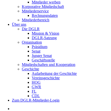
Mitglieder werben
Korporative Mitgliedschaft
Mitgliederservice
Rechnungsdaten
Mitgliederbereich
Über uns
Die DGLR
Mission & Vision
DGLR-Satzung
Organisation
Präsidium
Senat
Junger Senat
Geschäftsstelle
Mitgliedschaften und Kooperation
Geschichte
Aufarbeitung der Geschichte
Vereinsgeschichte
HOG
GWR
FL
CDL
Zum DGLR-Mitglieder-Login