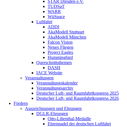
STAR Dresden e.V.
TUDSaT
WARR
WüSpace
Luftfahrt
ADDI
AkaModell Stuttgart
AkaModell München
Falcon Vision
Neues Fliegen
Project Eagles
Hummingbird
Querschnittsthemen
DASH
IACE Website
Veranstaltungen
Veranstaltungskalender
Veranstaltungsarchiv
Deutscher Luft- und Raumfahrtkongress 2025
Deutscher Luft- und Raumfahrtkongress 2026
Fördern
Auszeichnungen und Ehrungen
DGLR-Ehrungen
Otto-Lilienthal-Medaille
Ehrennadel der deutschen Luftfahrt