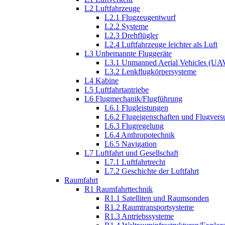
L2 Luftfahrzeuge
L2.1 Flugzeugentwurf
L2.2 Systeme
L2.3 Drehflügler
L2.4 Luftfahrzeuge leichter als Luft
L3 Unbemannte Fluggeräte
L3.1 Unmanned Aerial Vehicles (UA
L3.2 Lenkflugkörpersysteme
L4 Kabine
L5 Luftfahrtantriebe
L6 Flugmechanik/Flugführung
L6.1 Flugleistungen
L6.2 Flugeigenschaften und Flugvers
L6.3 Flugregelung
L6.4 Anthropotechnik
L6.5 Navigation
L7 Luftfahrt und Gesellschaft
L7.1 Luftfahrtrecht
L7.2 Geschichte der Luftfahrt
Raumfahrt
R1 Raumfahrttechnik
R1.1 Satelliten und Raumsonden
R1.2 Raumtransportsysteme
R1.3 Antriebssysteme