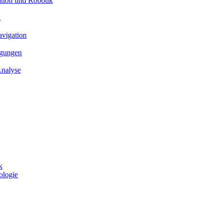
ation und Robotik
g
avigation
ngungen
Analyse
k
ologie