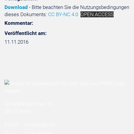
Download
- Bitte beachten Sie die Nutzungsbedingungen
dieses Dokuments:
CC BY-NC 4.0
OPEN ACCESS
Kommentar:
Veröffentlicht am:
11.11.2016
Godesberger Allee 70
53175 Bonn
E-Mail:
info
(at)
dglr.de
Fon:
0228 308050