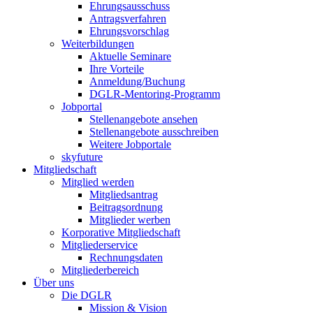
Ehrungsausschuss
Antragsverfahren
Ehrungsvorschlag
Weiterbildungen
Aktuelle Seminare
Ihre Vorteile
Anmeldung/Buchung
DGLR-Mentoring-Programm
Jobportal
Stellenangebote ansehen
Stellenangebote ausschreiben
Weitere Jobportale
skyfuture
Mitgliedschaft
Mitglied werden
Mitgliedsantrag
Beitragsordnung
Mitglieder werben
Korporative Mitgliedschaft
Mitgliederservice
Rechnungsdaten
Mitgliederbereich
Über uns
Die DGLR
Mission & Vision