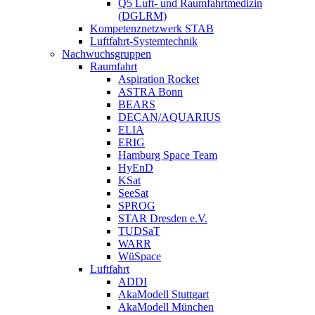
Q5 Luft- und Raumfahrtmedizin
(DGLRM)
Kompetenznetzwerk STAB
Luftfahrt-Systemtechnik
Nachwuchsgruppen
Raumfahrt
Aspiration Rocket
ASTRA Bonn
BEARS
DECAN/AQUARIUS
ELIA
ERIG
Hamburg Space Team
HyEnD
KSat
SeeSat
SPROG
STAR Dresden e.V.
TUDSaT
WARR
WüSpace
Luftfahrt
ADDI
AkaModell Stuttgart
AkaModell München