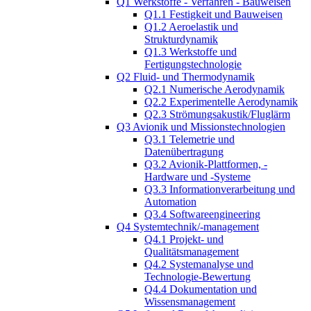
Q1 Werkstoffe - Verfahren - Bauweisen
Q1.1 Festigkeit und Bauweisen
Q1.2 Aeroelastik und
Strukturdynamik
Q1.3 Werkstoffe und
Fertigungstechnologie
Q2 Fluid- und Thermodynamik
Q2.1 Numerische Aerodynamik
Q2.2 Experimentelle Aerodynamik
Q2.3 Strömungsakustik/Fluglärm
Q3 Avionik und Missionstechnologien
Q3.1 Telemetrie und
Datenübertragung
Q3.2 Avionik-Plattformen, -
Hardware und -Systeme
Q3.3 Informationverarbeitung und
Automation
Q3.4 Softwareengineering
Q4 Systemtechnik/-management
Q4.1 Projekt- und
Qualitätsmanagement
Q4.2 Systemanalyse und
Technologie-Bewertung
Q4.4 Dokumentation und
Wissensmanagement