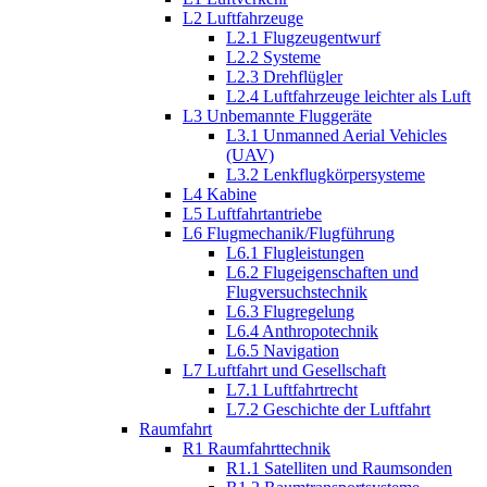
L2 Luftfahrzeuge
L2.1 Flugzeugentwurf
L2.2 Systeme
L2.3 Drehflügler
L2.4 Luftfahrzeuge leichter als Luft
L3 Unbemannte Fluggeräte
L3.1 Unmanned Aerial Vehicles
(UAV)
L3.2 Lenkflugkörpersysteme
L4 Kabine
L5 Luftfahrtantriebe
L6 Flugmechanik/Flugführung
L6.1 Flugleistungen
L6.2 Flugeigenschaften und
Flugversuchstechnik
L6.3 Flugregelung
L6.4 Anthropotechnik
L6.5 Navigation
L7 Luftfahrt und Gesellschaft
L7.1 Luftfahrtrecht
L7.2 Geschichte der Luftfahrt
Raumfahrt
R1 Raumfahrttechnik
R1.1 Satelliten und Raumsonden