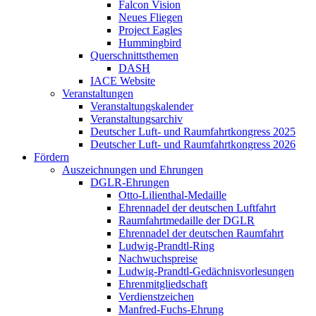
Falcon Vision
Neues Fliegen
Project Eagles
Hummingbird
Querschnittsthemen
DASH
IACE Website
Veranstaltungen
Veranstaltungskalender
Veranstaltungsarchiv
Deutscher Luft- und Raumfahrtkongress 2025
Deutscher Luft- und Raumfahrtkongress 2026
Fördern
Auszeichnungen und Ehrungen
DGLR-Ehrungen
Otto-Lilienthal-Medaille
Ehrennadel der deutschen Luftfahrt
Raumfahrtmedaille der DGLR
Ehrennadel der deutschen Raumfahrt
Ludwig-Prandtl-Ring
Nachwuchspreise
Ludwig-Prandtl-Gedächnisvorlesungen
Ehrenmitgliedschaft
Verdienstzeichen
Manfred-Fuchs-Ehrung