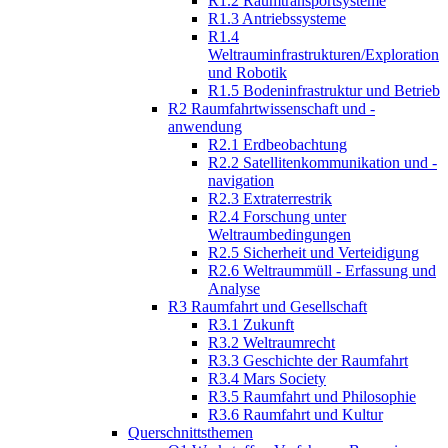
R1.2 Raumtransportsysteme
R1.3 Antriebssysteme
R1.4
Weltrauminfrastrukturen/Exploration
und Robotik
R1.5 Bodeninfrastruktur und Betrieb
R2 Raumfahrtwissenschaft und -
anwendung
R2.1 Erdbeobachtung
R2.2 Satellitenkommunikation und -
navigation
R2.3 Extraterrestrik
R2.4 Forschung unter
Weltraumbedingungen
R2.5 Sicherheit und Verteidigung
R2.6 Weltraummüll - Erfassung und
Analyse
R3 Raumfahrt und Gesellschaft
R3.1 Zukunft
R3.2 Weltraumrecht
R3.3 Geschichte der Raumfahrt
R3.4 Mars Society
R3.5 Raumfahrt und Philosophie
R3.6 Raumfahrt und Kultur
Querschnittsthemen