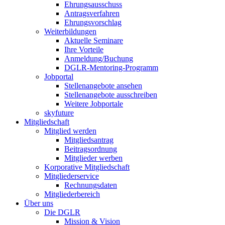
Ehrungsausschuss
Antragsverfahren
Ehrungsvorschlag
Weiterbildungen
Aktuelle Seminare
Ihre Vorteile
Anmeldung/Buchung
DGLR-Mentoring-Programm
Jobportal
Stellenangebote ansehen
Stellenangebote ausschreiben
Weitere Jobportale
skyfuture
Mitgliedschaft
Mitglied werden
Mitgliedsantrag
Beitragsordnung
Mitglieder werben
Korporative Mitgliedschaft
Mitgliederservice
Rechnungsdaten
Mitgliederbereich
Über uns
Die DGLR
Mission & Vision