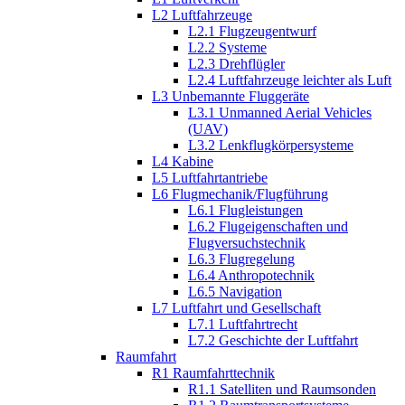
L2 Luftfahrzeuge
L2.1 Flugzeugentwurf
L2.2 Systeme
L2.3 Drehflügler
L2.4 Luftfahrzeuge leichter als Luft
L3 Unbemannte Fluggeräte
L3.1 Unmanned Aerial Vehicles
(UAV)
L3.2 Lenkflugkörpersysteme
L4 Kabine
L5 Luftfahrtantriebe
L6 Flugmechanik/Flugführung
L6.1 Flugleistungen
L6.2 Flugeigenschaften und
Flugversuchstechnik
L6.3 Flugregelung
L6.4 Anthropotechnik
L6.5 Navigation
L7 Luftfahrt und Gesellschaft
L7.1 Luftfahrtrecht
L7.2 Geschichte der Luftfahrt
Raumfahrt
R1 Raumfahrttechnik
R1.1 Satelliten und Raumsonden