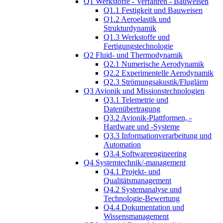
Q1 Werkstoffe - Verfahren - Bauweisen
Q1.1 Festigkeit und Bauweisen
Q1.2 Aeroelastik und
Strukturdynamik
Q1.3 Werkstoffe und
Fertigungstechnologie
Q2 Fluid- und Thermodynamik
Q2.1 Numerische Aerodynamik
Q2.2 Experimentelle Aerodynamik
Q2.3 Strömungsakustik/Fluglärm
Q3 Avionik und Missionstechnologien
Q3.1 Telemetrie und
Datenübertragung
Q3.2 Avionik-Plattformen, -
Hardware und -Systeme
Q3.3 Informationverarbeitung und
Automation
Q3.4 Softwareengineering
Q4 Systemtechnik/-management
Q4.1 Projekt- und
Qualitätsmanagement
Q4.2 Systemanalyse und
Technologie-Bewertung
Q4.4 Dokumentation und
Wissensmanagement