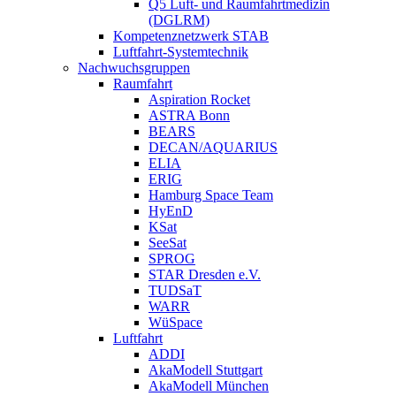
Q5 Luft- und Raumfahrtmedizin
(DGLRM)
Kompetenznetzwerk STAB
Luftfahrt-Systemtechnik
Nachwuchsgruppen
Raumfahrt
Aspiration Rocket
ASTRA Bonn
BEARS
DECAN/AQUARIUS
ELIA
ERIG
Hamburg Space Team
HyEnD
KSat
SeeSat
SPROG
STAR Dresden e.V.
TUDSaT
WARR
WüSpace
Luftfahrt
ADDI
AkaModell Stuttgart
AkaModell München