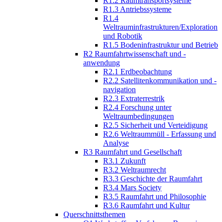
R1.2 Raumtransportsysteme
R1.3 Antriebssysteme
R1.4
Weltrauminfrastrukturen/Exploration
und Robotik
R1.5 Bodeninfrastruktur und Betrieb
R2 Raumfahrtwissenschaft und -
anwendung
R2.1 Erdbeobachtung
R2.2 Satellitenkommunikation und -
navigation
R2.3 Extraterrestrik
R2.4 Forschung unter
Weltraumbedingungen
R2.5 Sicherheit und Verteidigung
R2.6 Weltraummüll - Erfassung und
Analyse
R3 Raumfahrt und Gesellschaft
R3.1 Zukunft
R3.2 Weltraumrecht
R3.3 Geschichte der Raumfahrt
R3.4 Mars Society
R3.5 Raumfahrt und Philosophie
R3.6 Raumfahrt und Kultur
Querschnittsthemen