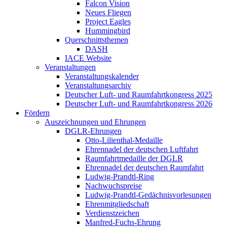
Falcon Vision
Neues Fliegen
Project Eagles
Hummingbird
Querschnittsthemen
DASH
IACE Website
Veranstaltungen
Veranstaltungskalender
Veranstaltungsarchiv
Deutscher Luft- und Raumfahrtkongress 2025
Deutscher Luft- und Raumfahrtkongress 2026
Fördern
Auszeichnungen und Ehrungen
DGLR-Ehrungen
Otto-Lilienthal-Medaille
Ehrennadel der deutschen Luftfahrt
Raumfahrtmedaille der DGLR
Ehrennadel der deutschen Raumfahrt
Ludwig-Prandtl-Ring
Nachwuchspreise
Ludwig-Prandtl-Gedächnisvorlesungen
Ehrenmitgliedschaft
Verdienstzeichen
Manfred-Fuchs-Ehrung