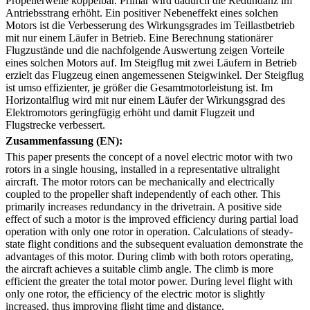
Propellerwelle koppelbar. Primär wird dadurch die Redundanz im
Antriebsstrang erhöht. Ein positiver Nebeneffekt eines solchen
Motors ist die Verbesserung des Wirkungsgrades im Teillastbetrieb
mit nur einem Läufer in Betrieb. Eine Berechnung stationärer
Flugzustände und die nachfolgende Auswertung zeigen Vorteile
eines solchen Motors auf. Im Steigflug mit zwei Läufern in Betrieb
erzielt das Flugzeug einen angemessenen Steigwinkel. Der Steigflug
ist umso effizienter, je größer die Gesamtmotorleistung ist. Im
Horizontalflug wird mit nur einem Läufer der Wirkungsgrad des
Elektromotors geringfügig erhöht und damit Flugzeit und
Flugstrecke verbessert.
Zusammenfassung (EN):
This paper presents the concept of a novel electric motor with two
rotors in a single housing, installed in a representative ultralight
aircraft. The motor rotors can be mechanically and electrically
coupled to the propeller shaft independently of each other. This
primarily increases redundancy in the drivetrain. A positive side
effect of such a motor is the improved efficiency during partial load
operation with only one rotor in operation. Calculations of steady-
state flight conditions and the subsequent evaluation demonstrate the
advantages of this motor. During climb with both rotors operating,
the aircraft achieves a suitable climb angle. The climb is more
efficient the greater the total motor power. During level flight with
only one rotor, the efficiency of the electric motor is slightly
increased, thus improving flight time and distance.