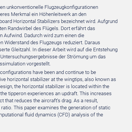
en unkonventionelle Flugzeugkonfigurationen
nderes Merkmal ein Höhenleitwerk an den
oard Horizontal Stabilizers bezeichnet wird. Aufgrund
ten Randwirbel des Flügels. Dort erfährt das
en Aufwind. Dadurch wird zum einen die
en Widerstand des Flugzeugs reduziert. Daraus
rte Gleitzahl. In dieser Arbeit wird auf die Entstehung
und Untersuchungsergebnisse der Strömung um das
simulation vorgestellt.
t configurations have been and continue to be
ive horizontal stabilizer at the wingtips, also known as
sign, the horizontal stabilizer is located within the
n, the tipperon experiences an updraft. This increases
 that reduces the aircraft's drag. As a result,
 ratio. This paper examines the generation of static
omputational fluid dynamics (CFD) analysis of the