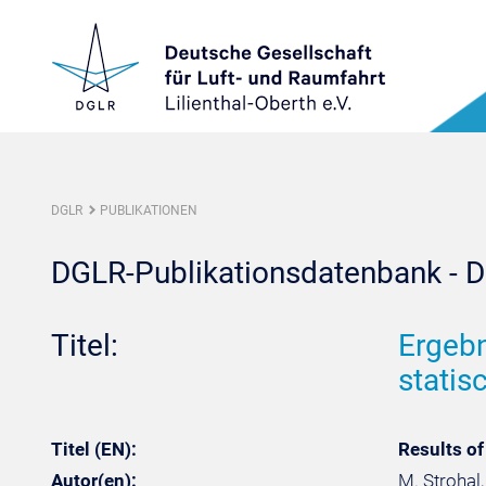
DGLR
PUBLIKATIONEN
DGLR-Publikationsdatenbank - De
Titel:
Ergebn
statis
Titel (EN):
Results of
Autor(en):
M. Strohal, 