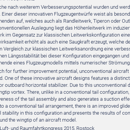
che nach weiterem Verbesserungspotential wurden und werd
. Einer dieser innovativen Flugzeugentwürfe weist als beso
nenden auf, welches auch als Randleitwerk, Tiperon oder Outb
onventionellen Auslegung liegt das Höhenleitwerk im induzier
rk im Gegensatz zur klassischen Leitwerkskonfiguration ein
irksamkeit erhöht als auch eine Saugkraft erzeugt, welche d
im Vergleich zur klassischen Leitwerksanordnung eine verbesse
chen Längsstabilität bei dieser Konfiguration eingegangen 
nende eines Flugzeugmodells mittels numerischer Strömungs
rch for further improvement potential, unconventional aircraf
d. One of these innovative aircraft designs features a distinct
or outboard horizontal stabilizer. Due to this unconventional de
gtip vortex. There, unlike in a conventional tail configuratio
veness of the tail assembly and also generates a suction effect
 a conventional tail arrangement, there is an improved glide
l stability in this configuration and presents the results of c
und the wingtip of an aircraft model.
Luft- und Raumfahrtkongress 2015, Rostock