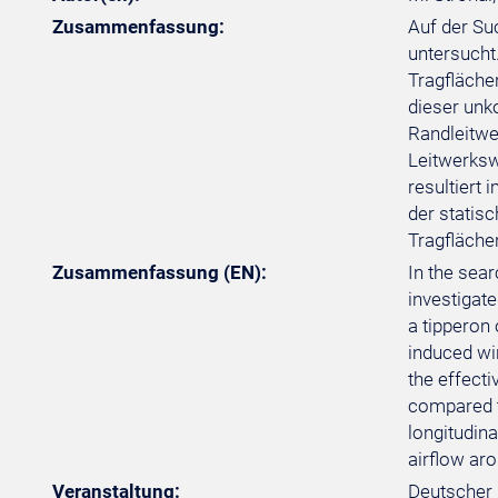
Zusammenfassung:
Auf der Su
untersucht
Tragfläche
dieser unk
Randleitwe
Leitwerksw
resultiert 
der statis
Tragfläche
Zusammenfassung (EN):
In the sea
investigate
a tipperon 
induced win
the effecti
compared to
longitudina
airflow aro
Veranstaltung:
Deutscher 