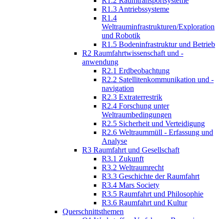
R1.2 Raumtransportsysteme
R1.3 Antriebssysteme
R1.4
Weltrauminfrastrukturen/Exploration
und Robotik
R1.5 Bodeninfrastruktur und Betrieb
R2 Raumfahrtwissenschaft und -
anwendung
R2.1 Erdbeobachtung
R2.2 Satellitenkommunikation und -
navigation
R2.3 Extraterrestrik
R2.4 Forschung unter
Weltraumbedingungen
R2.5 Sicherheit und Verteidigung
R2.6 Weltraummüll - Erfassung und
Analyse
R3 Raumfahrt und Gesellschaft
R3.1 Zukunft
R3.2 Weltraumrecht
R3.3 Geschichte der Raumfahrt
R3.4 Mars Society
R3.5 Raumfahrt und Philosophie
R3.6 Raumfahrt und Kultur
Querschnittsthemen