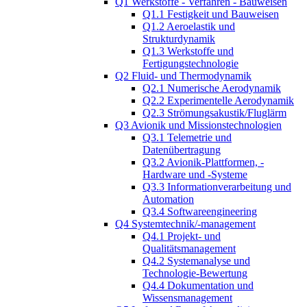
Q1 Werkstoffe - Verfahren - Bauweisen
Q1.1 Festigkeit und Bauweisen
Q1.2 Aeroelastik und
Strukturdynamik
Q1.3 Werkstoffe und
Fertigungstechnologie
Q2 Fluid- und Thermodynamik
Q2.1 Numerische Aerodynamik
Q2.2 Experimentelle Aerodynamik
Q2.3 Strömungsakustik/Fluglärm
Q3 Avionik und Missionstechnologien
Q3.1 Telemetrie und
Datenübertragung
Q3.2 Avionik-Plattformen, -
Hardware und -Systeme
Q3.3 Informationverarbeitung und
Automation
Q3.4 Softwareengineering
Q4 Systemtechnik/-management
Q4.1 Projekt- und
Qualitätsmanagement
Q4.2 Systemanalyse und
Technologie-Bewertung
Q4.4 Dokumentation und
Wissensmanagement