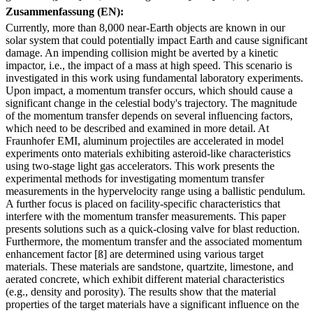
Zusammenfassung (EN):
Currently, more than 8,000 near-Earth objects are known in our
solar system that could potentially impact Earth and cause significant
damage. An impending collision might be averted by a kinetic
impactor, i.e., the impact of a mass at high speed. This scenario is
investigated in this work using fundamental laboratory experiments.
Upon impact, a momentum transfer occurs, which should cause a
significant change in the celestial body's trajectory. The magnitude
of the momentum transfer depends on several influencing factors,
which need to be described and examined in more detail. At
Fraunhofer EMI, aluminum projectiles are accelerated in model
experiments onto materials exhibiting asteroid-like characteristics
using two-stage light gas accelerators. This work presents the
experimental methods for investigating momentum transfer
measurements in the hypervelocity range using a ballistic pendulum.
A further focus is placed on facility-specific characteristics that
interfere with the momentum transfer measurements. This paper
presents solutions such as a quick-closing valve for blast reduction.
Furthermore, the momentum transfer and the associated momentum
enhancement factor [ß] are determined using various target
materials. These materials are sandstone, quartzite, limestone, and
aerated concrete, which exhibit different material characteristics
(e.g., density and porosity). The results show that the material
properties of the target materials have a significant influence on the