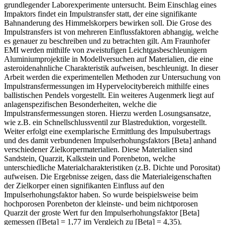
grundlegender Laborexperimente untersucht. Beim Einschlag eines
Impaktors findet ein Impulstransfer statt, der eine signifikante
Bahnanderung des Himmelskorpers bewirken soll. Die Grose des
Impulstransfers ist von mehreren Einflussfaktoren abhangig, welche
es genauer zu beschreiben und zu betrachten gilt. Am Fraunhofer
EMI werden mithilfe von zweistufigen Leichtgasbeschleunigern
Aluminiumprojektile in Modellversuchen auf Materialien, die eine
asteroidenahnliche Charakteristik aufweisen, beschleunigt. In dieser
Arbeit werden die experimentellen Methoden zur Untersuchung von
Impulstransfermessungen im Hypervelocitybereich mithilfe eines
ballistischen Pendels vorgestellt. Ein weiteres Augenmerk liegt auf
anlagenspezifischen Besonderheiten, welche die
Impulstransfermessungen storen. Hierzu werden Losungsansatze,
wie z.B. ein Schnellschlussventil zur Blastreduktion, vorgestellt.
Weiter erfolgt eine exemplarische Ermittlung des Impulsubertrags
und des damit verbundenen Impulserhohungsfaktors [Beta] anhand
verschiedener Zielkorpermaterialien. Diese Materialien sind
Sandstein, Quarzit, Kalkstein und Porenbeton, welche
unterschiedliche Materialcharakteristiken (z.B. Dichte und Porositat)
aufweisen. Die Ergebnisse zeigen, dass die Materialeigenschaften
der Zielkorper einen signifikanten Einfluss auf den
Impulserhohungsfaktor haben. So wurde beispielsweise beim
hochporosen Porenbeton der kleinste- und beim nichtporosen
Quarzit der groste Wert fur den Impulserhohungsfaktor [Beta]
gemessen ([Beta] = 1,77 im Vergleich zu [Beta] = 4,35).