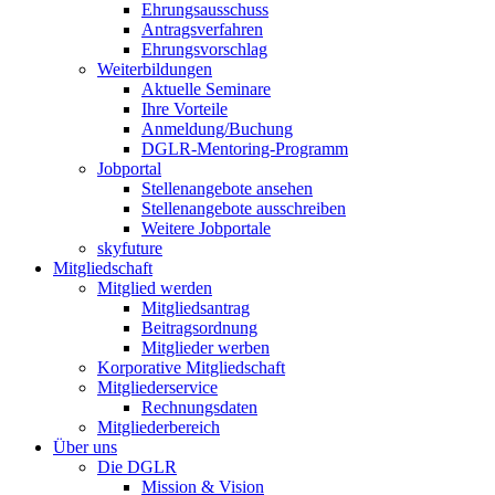
Ehrungsausschuss
Antragsverfahren
Ehrungsvorschlag
Weiterbildungen
Aktuelle Seminare
Ihre Vorteile
Anmeldung/Buchung
DGLR-Mentoring-Programm
Jobportal
Stellenangebote ansehen
Stellenangebote ausschreiben
Weitere Jobportale
skyfuture
Mitgliedschaft
Mitglied werden
Mitgliedsantrag
Beitragsordnung
Mitglieder werben
Korporative Mitgliedschaft
Mitgliederservice
Rechnungsdaten
Mitgliederbereich
Über uns
Die DGLR
Mission & Vision