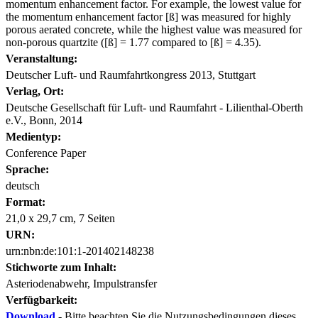
momentum enhancement factor. For example, the lowest value for
the momentum enhancement factor [ß] was measured for highly
porous aerated concrete, while the highest value was measured for
non-porous quartzite ([ß] = 1.77 compared to [ß] = 4.35).
Veranstaltung:
Deutscher Luft- und Raumfahrtkongress 2013, Stuttgart
Verlag, Ort:
Deutsche Gesellschaft für Luft- und Raumfahrt - Lilienthal-Oberth
e.V., Bonn, 2014
Medientyp:
Conference Paper
Sprache:
deutsch
Format:
21,0 x 29,7 cm, 7 Seiten
URN:
urn:nbn:de:101:1-201402148238
Stichworte zum Inhalt:
Asteriodenabwehr, Impulstransfer
Verfügbarkeit:
Download
- Bitte beachten Sie die Nutzungsbedingungen dieses