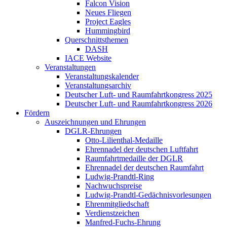
Falcon Vision
Neues Fliegen
Project Eagles
Hummingbird
Querschnittsthemen
DASH
IACE Website
Veranstaltungen
Veranstaltungskalender
Veranstaltungsarchiv
Deutscher Luft- und Raumfahrtkongress 2025
Deutscher Luft- und Raumfahrtkongress 2026
Fördern
Auszeichnungen und Ehrungen
DGLR-Ehrungen
Otto-Lilienthal-Medaille
Ehrennadel der deutschen Luftfahrt
Raumfahrtmedaille der DGLR
Ehrennadel der deutschen Raumfahrt
Ludwig-Prandtl-Ring
Nachwuchspreise
Ludwig-Prandtl-Gedächnisvorlesungen
Ehrenmitgliedschaft
Verdienstzeichen
Manfred-Fuchs-Ehrung