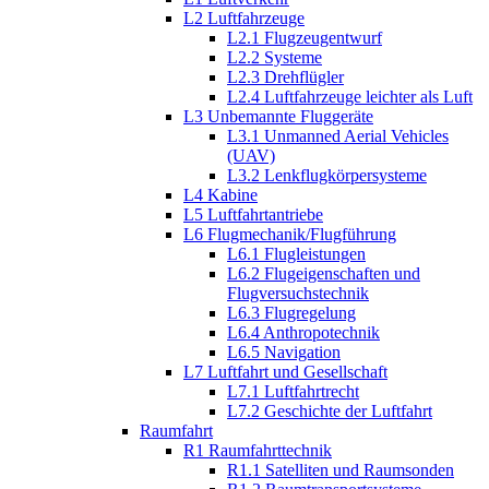
L2 Luftfahrzeuge
L2.1 Flugzeugentwurf
L2.2 Systeme
L2.3 Drehflügler
L2.4 Luftfahrzeuge leichter als Luft
L3 Unbemannte Fluggeräte
L3.1 Unmanned Aerial Vehicles
(UAV)
L3.2 Lenkflugkörpersysteme
L4 Kabine
L5 Luftfahrtantriebe
L6 Flugmechanik/Flugführung
L6.1 Flugleistungen
L6.2 Flugeigenschaften und
Flugversuchstechnik
L6.3 Flugregelung
L6.4 Anthropotechnik
L6.5 Navigation
L7 Luftfahrt und Gesellschaft
L7.1 Luftfahrtrecht
L7.2 Geschichte der Luftfahrt
Raumfahrt
R1 Raumfahrttechnik
R1.1 Satelliten und Raumsonden