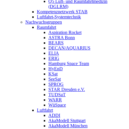
Q5 Luft- und Raumfahrtmedizin
(DGLRM)
Kompetenznetzwerk STAB
Luftfahrt-Systemtechnik
Nachwuchsgruppen
Raumfahrt
Aspiration Rocket
ASTRA Bonn
BEARS
DECAN/AQUARIUS
ELIA
ERIG
Hamburg Space Team
HyEnD
KSat
SeeSat
SPROG
STAR Dresden e.V.
TUDSaT
WARR
WüSpace
Luftfahrt
ADDI
AkaModell Stuttgart
AkaModell München