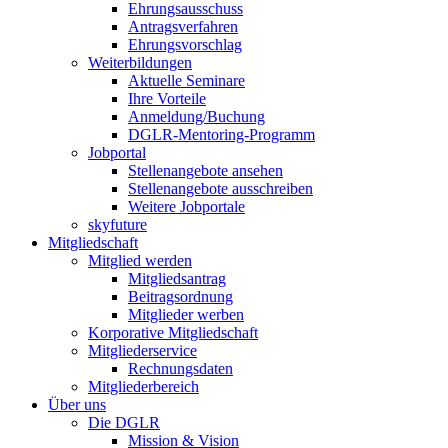
Ehrungsausschuss
Antragsverfahren
Ehrungsvorschlag
Weiterbildungen
Aktuelle Seminare
Ihre Vorteile
Anmeldung/Buchung
DGLR-Mentoring-Programm
Jobportal
Stellenangebote ansehen
Stellenangebote ausschreiben
Weitere Jobportale
skyfuture
Mitgliedschaft
Mitglied werden
Mitgliedsantrag
Beitragsordnung
Mitglieder werben
Korporative Mitgliedschaft
Mitgliederservice
Rechnungsdaten
Mitgliederbereich
Über uns
Die DGLR
Mission & Vision